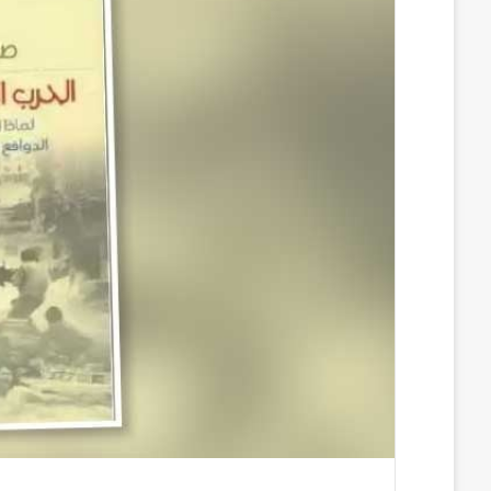
س
ن
u
ن
e
ب
ك
m
ت
d
و
د
b
ي
d
ك
إ
l
ر
i
ن
r
ي
t
س
ت