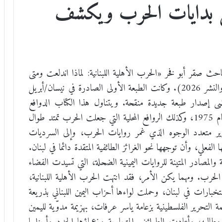
ل بدايات الحرب ويكشف
 صقر أبو فخر «الحرب الأهلية اللبنانية: لماذا اندلعت ومتى
بدأت؟» (بيروت ـ عمان: المؤسسة العربية للدراسات والنشر 2026). وكانت الطبعة الأولى الصادرة في نيسان/أبريل
تضى إصدار طبعة جديدة منقحة. ويتناول هذا الكتاب الدوافع
السياسية والاستراتيجية، التي أشعلت تلك الحرب في عام 1975، وكذلك الروافع المحلية التي جعلت الحرب تمتد طوال
وير متعدد الوجوه الذي غمر روايات الحرب، وإلى السرديات
علي، وأن توجهها نحو الغرائز الطائفية المتقدة دائما في لبنان.
والمصادر المتينة للروايات اليمينية الضحلة، التي تسيدت الفضاء
لحرب. ومهما يكن الأمر، فقد انتهت الحرب الأهلية اللبنانية،
تخبارات في لبنان، وحملت لواءها أحزاب اليمين اللبناني بذريعة
 التحرير الفلسطينية بزعامة ياسر عرفات، بهزيمة مدوّية لليمين