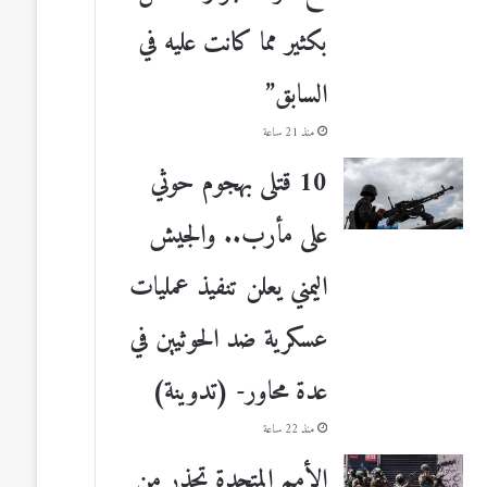
بكثير مما كانت عليه في
السابق”
منذ 21 ساعة
10 قتلى بهجوم حوثي
على مأرب.. والجيش
اليمني يعلن تنفيذ عمليات
عسكرية ضد الحوثيين في
عدة محاور- (تدوينة)
منذ 22 ساعة
الأمم المتحدة تحذر من