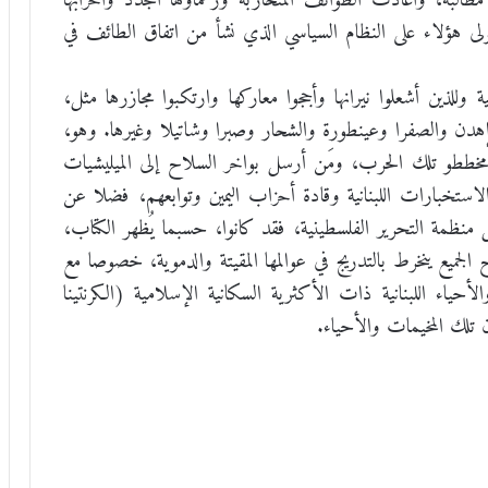
مطالبه، وأعادت الطوائف المتحاربة وزعماؤها الجدد وأحزابها
ولى هؤلاء على النظام السياسي الذي نشأ من اتفاق الطائف في
 وللذين أشعلوا نيرانها وأججوا معاركها وارتكبوا مجازرها مثل،
ا وإهدن والصفرا وعينطورة والشحار وصبرا وشاتيلا وغيرها. وهو،
 مخططو تلك الحرب، ومَن أرسل بواخر السلاح إلى الميليشيات
والاستخبارات اللبنانية وقادة أحزاب اليمين وتوابعهم، فضلا عن
ل منظمة التحرير الفلسطينية، فقد كانوا، حسبما يُظهر الكتاب،
جميع ينخرط بالتدريج في عوالمها المقيتة والدموية، خصوصا مع
حياء اللبنانية ذات الأكثرية السكانية الإسلامية (الكرنتينا
ن تلك المخيمات والأحياء.