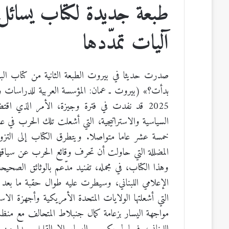
طبعة جديدة لكتاب يسائ
آليات تمدّدها
صدرت حديثا في بيروت الطبعة الثانية من كتاب الباحث
2025 قد نفدت في فترة وجيزة، الأمر الذي اق
خمسة عشر عاما متواصلا. ويتطرق الكتاب إلى التز
المضللة التي حاولت أن تحرف وقائع الحرب عن سياقها الف
وهذا الكتاب، في مجمله، تفنيد مدّعم بالوثائق الصحيحة 
الإعلامي اللبناني، وسيطرت عليه طوال حقبة ما بعد ا
التي أشعلتها الولايات المتحدة الأمريكية وأجهزة الاس
مواجهة اليسار بزعامة كمال جنبلاط المتحالف مع منظمة