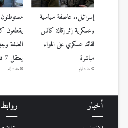
إسرائيل.. عاصفة سياسية
مستوطنون إ
وعسكرية إثر إقالة كاتس
يقطعون كهر
لقائد عسكري على الهواء
الضفة وجي
مباشرة
يعتقل 7 فلسطينيين
منذ 6 أيام
منذ 7 أيام
أخبار
روابط