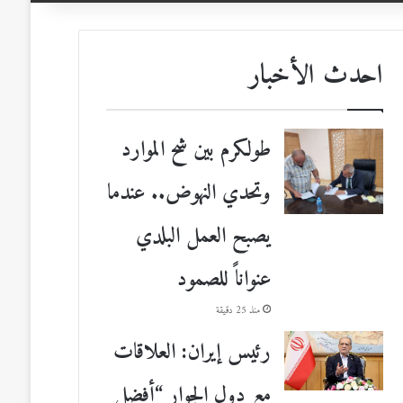
احدث الأخبار
طولكرم بين شح الموارد
وتحدي النهوض.. عندما
يصبح العمل البلدي
عنواناً للصمود
منذ 25 دقيقة
رئيس إيران: العلاقات
مع دول الجوار “أفضل