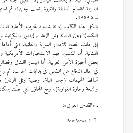
اللبناني، فيما لم يكسب اليسار إلا القليل جدا من 
القديمة اقتسام السلطة والثروة بنسب جديدة، ثم است
سنة 1989.
يشكل هذا الكتاب إدانة شديدة للحرب الأهلية اللبنانية
الكحالة وعين الرمانة وتل الزعتر والدامور والكرنتين
إلى ذلك، فضح للأدوار السرية والعلنية، التي أداها
اللبنانية. أما المتهمون فهم الاستخبارات الأمريكية 
بعض أجهزة الأمن العربية. أما اليسار اللبناني وفصائ
في حال الدفاع عن النفس في بدايات الحرب، ثم راح ال
تساقط المخيمات (جسر الباشا وضبية وتل الزعتر) والأ
والنبعة وحارة الغوارنة)، ومع المجازر التي حلّت بسكا
ـ «القدس العربي»:
Post Views:
1