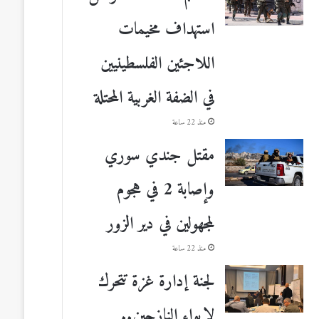
استهداف مخيمات
اللاجئين الفلسطينيين
في الضفة الغربية المحتلة
منذ 22 ساعة
مقتل جندي سوري
وإصابة 2 في هجوم
لمجهولين في دير الزور
منذ 22 ساعة
لجنة إدارة غزة تتحرك
لإيواء النازحين..