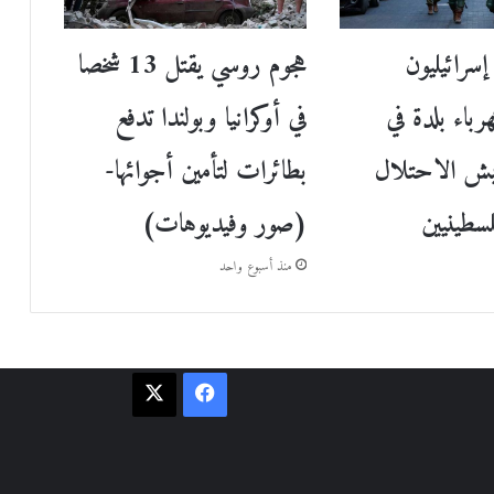
سرائيليون
هجوم روسي يقتل 13 شخصا
باء بلدة في
في أوكرانيا وبولندا تدفع
ش الاحتلال
بطائرات لتأمين أجوائها-
(صور وفيديوهات)
منذ أسبوع واحد
فيسبوك
‫X