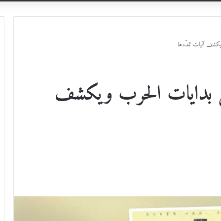
يكشف آليات تمدّدها
ل بدايات الحرب ويكشف