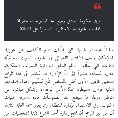
تريد حكومة دمشق وضع حدّ لطموحات «غرفة
عمليات الجنوب» بالاستفراد بالسيطرة على المنطقة
وطبقاً للمصادر نفسها، التي فضّلت عدم الكشف عن هويتها،
فبالإمكان وصف الاقتتال الفصائلي في الجنوب السوري بـ«التركة
الثقيلة» التي خلّفها النظام السابق لـ«إدارة العمليات العسكرية»
عقب انسحابه، مشيرةً إلى أنّ الإدارة قد تستثمر في هذا الواقع
لتحقيق غايتين: الأولى تتمثل بالتخلص ممّن تسمّيهم «فلول النظام»؛
الثانية فرض «سيطرة بحكم الأمر الواقع»، وبشكل مباشر، على
مناطق درعا، ما سيضع حداً لطموحات قادة «غرفة عمليات
الجنوب» إلى الاستفراد بإدارة المنطقة. ومما يعزز صحة الغاية الثانية،
أنّ من غير المرجح أن تمنح إدارة أحمد الشرع ثقتها لشخصيات من