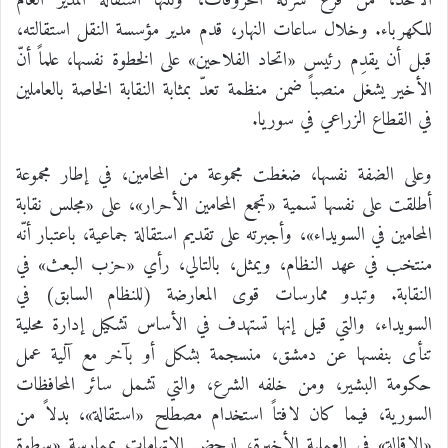
الأحد، من فرع شركة المحروقات، وتلتها استقالة المدير العام
للكهرباء. وخلال ساعات النهار، قدم مدير مؤسسة النقل استقالته،
قبل أن يقدِم رئيس «اتحاد الفلاحين» على الخطوة نفسها، علماً أنّ
الأخير يشغل منصباً ضمن منظمة تعدّ بمثابة النقابة الخاصة بالعاملين
في القطاع الزراعي في سوريا.
وعلى الضفة نفسها، ضغطت مجموعة من المحامين، في إطار مجموعة
أطلقت على نفسها تسمية «تجمع المحامين الأحرار»، على «مجلس نقابة
المحامين في السويداء»، وأجبرته على تقديم استقالة جماعية، باعتبار أنّه
منتخب في عهد النظام، ويمثل، بالتالي، رأي «حزب البعث» في
النقابة. وتبدو ممارسات قوى المعارضة (للنظام السابق) في
السويداء، والتي قيل إنها تستهدف في الأساس تشكيل إدارة محلية
تنأى بنفسها عن دمشق، منسجمة بشكل أو بآخر مع آلية عمل
حكومة البشير، ومن خلفه الشرع، والتي تشمل سائر المحافظات
السورية، فيما كان لافتاً استخدام مصطلح «استقالة»، بدلاً من
«الإقالة» في العملية الأخيرة، لدحض الاتهامات بممارسة «سطوة