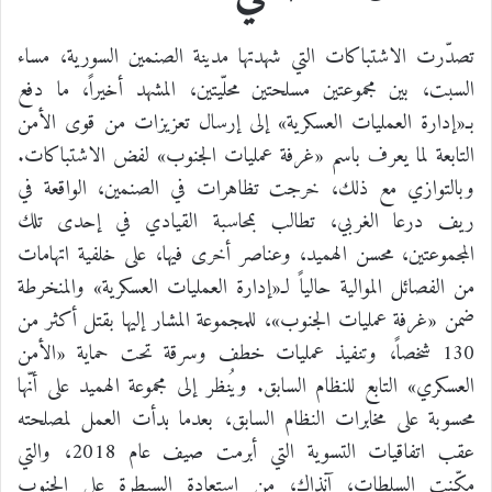
تصدّرت الاشتباكات التي شهدتها مدينة الصنمين السورية، مساء
السبت، بين مجموعتين مسلحتين محلّيتين، المشهد أخيراً، ما دفع
بـ«إدارة العمليات العسكرية» إلى إرسال تعزيزات من قوى الأمن
التابعة لما يعرف باسم «غرفة عمليات الجنوب» لفض الاشتباكات.
وبالتوازي مع ذلك، خرجت تظاهرات في الصنمين، الواقعة في
ريف درعا الغربي، تطالب بمحاسبة القيادي في إحدى تلك
المجموعتين، محسن الهميد، وعناصر أخرى فيها، على خلفية اتهامات
من الفصائل الموالية حالياً لـ«إدارة العمليات العسكرية» والمنخرطة
ضمن «غرفة عمليات الجنوب»، للمجموعة المشار إليها بقتل أكثر من
130 شخصاً، وتنفيذ عمليات خطف وسرقة تحت حماية «الأمن
العسكري» التابع للنظام السابق. ويُنظر إلى مجموعة الهميد على أنّها
محسوبة على مخابرات النظام السابق، بعدما بدأت العمل لمصلحته
عقب اتفاقيات التسوية التي أبرمت صيف عام 2018، والتي
مكّنت السلطات، آنذاك، من استعادة السيطرة على الجنوب