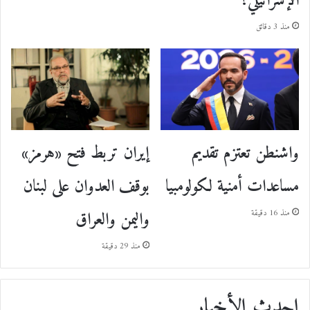
الإسرائيلي؟
منذ 3 دقائق
إيران تربط فتح «هرمز»
واشنطن تعتزم تقديم
بوقف العدوان على لبنان
مساعدات أمنية لكولومبيا
واليمن والعراق
منذ 16 دقيقة
منذ 29 دقيقة
احدث الأخبار