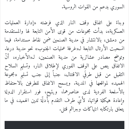
السوري بدعم من القوات الروسية.
وبناءً على اتفاق وقف النار الذي فرضته «إدارة العمليات
العسكرية»، بدأت مجموعات من قوى الأمن التابعة لها والمستقدمة
من دمشق، بالانتشار في مدينة الصنمين ضمن نقاط مستدامة، فيما
انسحبت الأرتال التابعة لـ«غرفة عمليات الجنوب» نحو مدينة درعا.
وتوضح مصادر عشائرية من مدينة الصنمين، لـ«الأخبار»، أنّ
الاتفاق ينص على الوقف الفوري لإطلاق النار، وتسليم السلاح
الثقيل من قبل طرفَي الاقتتال، جنباً إلى جنب تسليم «مجموعة
الهميد» لمواقعها في المدينة. ويسمح الاتفاق للطرفين بالاحتفاظ
بالأسلحة الفردية لدى عناصرهما، ويتيح، فور استقرار الدولة
وإعادة هيكلة قواتها، لأيّ طرف التقدم بأدلّة تدين الهميد، في ما
يتعلق بارتكابه انتهاكات وجرائم قتل.