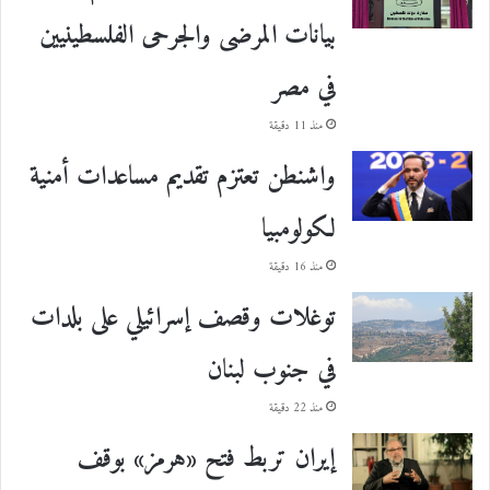
بيانات المرضى والجرحى الفلسطينيين
في مصر
منذ 11 دقيقة
واشنطن تعتزم تقديم مساعدات أمنية
لكولومبيا
منذ 16 دقيقة
توغلات وقصف إسرائيلي على بلدات
في جنوب لبنان
منذ 22 دقيقة
إيران تربط فتح «هرمز» بوقف