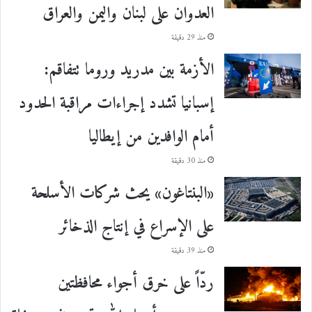
العدوان على لبنان واليمن والعراق
منذ 29 دقيقة
الأزمة بين مدريد وروما تتفاقم:
إسبانيا تشدد إجراءات مراقبة الحدود
أمام الوافدين من إيطاليا
منذ 30 دقيقة
«البنتاغون» يحث شركات الأسلحة
على الإسراع في إنتاج الذخائر
منذ 39 دقيقة
ردّاً على خرق أجواء محافظتين