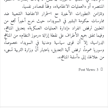
المنتصر» أو «العمليات الانتقامية»، وفقاً للمصادر نفسها.
وتتزامن التطورات الأخيرة مع استمرار الانتفاضة الشعبية ضد
ممارسات حكومة البشير في السويداء، حيث خرج أخيراً تجمع من
المعلمين لرفض انفراد «إدارة العمليات العسكرية» بتعديل المناهج.
وفيما تتفق جميع الأطراف على نقطة إزالة «رموز النظام» من المناهج
الدراسية، إلا أن قوى سياسية ومدنية في السويداء خصوصاً،
وسوريا عموماً، ترفض آلية التعديل، باعتبار أنّ وزارة التربية تسعى،
من خلالها، إلى «أسلمة المناهج».
Post Views:
3