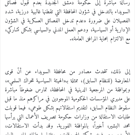
رسالة مباشرة إلى حكومة دمشق الجديدة بعدم قبول فصائل
السويداء بالتدخل في شؤون المحافظة التي تقطنها غالبية درزية، شدد
الفصيلان على ضرورة «عدم تدخل الفصائل العسكرية في الشؤون
الإدارية أو السياسية، ودعم العمل المدني والسياسي بشكل تشاركي،
مع الالتزام بحماية المرافق العامة».
إلى ذلك، تتحدث مصادر من محافظة السويداء عن أنّ قوى
المعارضة (للنظام السابق)، ممثلة بـ«الهيئة السياسية للحراك السلمي»،
وبموافقة من المرجعية الدينية في المحافظة، تمارس ضغوطاً مباشرة
على مديري المؤسسات الحكومية الموجودين في مراكزهم منذ ما قبل
سقوط النظام السابق، لتقديم استقالاتهم بشكل طوعي، فيما قوبلت
طلبات الاستقالة من وزارات حكومة تصريف الأعمال التي يرأسها
محمد البشير، أخيراً، بالموافقة الفورية. وقد بدأت الاستقالات،