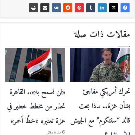
مقالات ذات صلة
تحرك أمريكي مفاجئ
«لن نسمح به».. القاهرة
بشأن غزة.. ماذا بحث
تحذر من مخطط خطير في
قائد “سنتكوم” مع الجيش
غزة تعتبره «خطًا أحمر»
منذ 6 دقائق