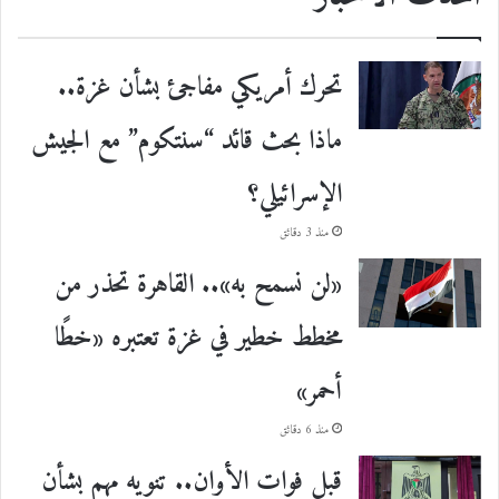
تحرك أمريكي مفاجئ بشأن غزة..
ماذا بحث قائد “سنتكوم” مع الجيش
الإسرائيلي؟
منذ 3 دقائق
«لن نسمح به».. القاهرة تحذر من
مخطط خطير في غزة تعتبره «خطًا
أحمر»
منذ 6 دقائق
قبل فوات الأوان.. تنويه مهم بشأن