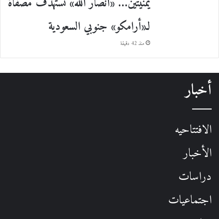
يمنيتين… «أنصار الله» تستهدف مصفاة
لـ«أرامكو» جنوبي السعودية
منذ 42 دقيقة
أخبار
الافتتاحيه
الأخبار
دراسات
اجتماعيات