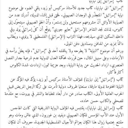
كتاب “إسرائيل”إلى نهايتها
“إسرائيل” الى نهايتها، كتاب جديد للأستاذ سركيس أبو زيد، يلقي الضوء على موضوع
نهاية “إسرائيل” المتجذّر في الوجدان الصهيوني. فحتى قبل إنشاء الدولة، أدرك عدد من
الصهاينة الأوائل أنّ مشروعهم مستحيل ولن يستمرّ، وأنّ الحلم الصهيوني سيتحوّل إلى
كابوس. لذلك نجد الشاعر الإسرائيلي “حاييم جوري” يتوقّع أن كلّ إسرائيليّ يُولد وفي
داخله السكين الذي سيذبحه، فهذا التراب (الإسرائيلي) الفلسطيني لا يرتوي، ويُطالب
دائماً بمزيد من المدافن وصناديق دفن الموتى.
ورغم أن موضوع “النهاية” لا يطرحه ولا يناقشه أحد في “إسرائيل”، فإنه يطلّ برأسه في
الأزمات، وعلى سبيل المثال، حين قرّرت محكمة العدل الدولية عدم شرعية جدار الفصل
العنصري، ازداد الحديث عن بداية النهاية، وبعد هزيمة تموز، ازدادت شدة الكابوس
أكثر فأكثر.
كتاب (“إسرائيل” إلى نهايتها) للمؤلف الأستاذ سركيس أبو زيد، يؤكد فيه المؤكّد عن
النهاية المحتومة لدولة مارقة، صنعتها ظروف دولية تأمرت على تركة الرجل المريض قبيل
الحرب العالمية الأولى. الكتاب صادر عن دار أبعاد للطباعة والنشر في بيروت، مع مقدّمة
للصحفي والكاتب حسن حماده.
كتاب (إسرائيل إلى نهايتها)، يقتبس فيه المؤلف الرواية التاريخية التي كانت الهاجس
الأول عند الأب المؤسس للكيان الصهيوني ديفيد بن غوريون، الذي عاش ومات وهو
مقتنع بحتمية زوال هذا الكيان بعزائم الأجيال الفلسطينية الجديدة. معروف أن للكيان