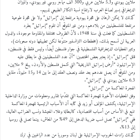
ملايين يهودي و5,3 ملايين عربي و300 ألف مهاجر روسي غير يهوديّ. والميزان
الديمغرافي يسير لصالح العرب لارتفاع نسبة التكاثر الطبيعي لديهم.
كذلك لا يمكن الرهان على هجرة يهودية مرتفعة إلى “إسرائيل” ولا على هجرة طوعية
مرتفعة للفلسطينيين من بلادهم، ومن غير المتوقّع أن تقوم “إسرائيل” بطرد
الفلسطينيين كما فعلت في سنة 1948، لأنّ الظروف مختلفة والمقاومة موجودة، والدول
العربية لن تسمح بذلك. (مخططات الترانسفير متنوّعة لكن تطبيقها دونه صعوبات).
وتثير المعطيات الديمغرافية الفلسطينية في جوار فلسطين أيضاً، وليس فقط في فلسطين،
قلق “إسرائيل”، إذ يعتبر بعض المختصين: “أنّ عدد الفلسطينيين في ما يطلق عليه
الإسرائيليون “أرض إسرائيل التاريخية” التي تشمل فلسطين والأردن، يبلغ 9 ملايين،
ومن المتوقّع أن يصل عددهم بعد عقد ونصف العقد إلى ما بين 14 و15 مليوناً، مقابل
6,3 ملايين يهودي في “إسرائيل”.
الهجرة المعاكسة من “إسرائيل”
وفق المعطيات الأخيرة للهجرة المعاكسة التي تقدّمها تقارير ومعلومات من وزارة الداخلية
الإسرائيلية، يكشف المؤلف أبو زيد في كتابه أن الأسباب الرئيسية للهجرة المعاكسة
تنبع في الأساس من أسباب اقتصادية، كالبطالة وغلاء المعيشة ونسب الضرائب العالية.
ففي “إسرائيل” تصل نسب ضريبة الدخل إلى 49% من المعاش، بينما تصل في روسيا
إلى 13%.
كذلك زادت الحروب الإسرائيلية على لبنان وسوريا من عدد الراغبين في ترك