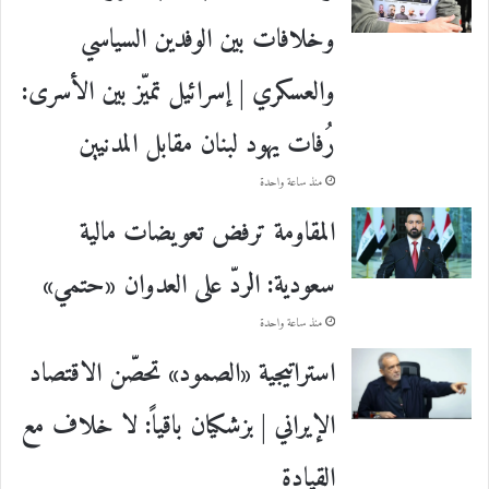
وخلافات بين الوفدين السياسي
والعسكري | إسرائيل تميّز بين الأسرى:
رُفات يهود لبنان مقابل المدنيين
منذ ساعة واحدة
المقاومة ترفض تعويضات مالية
سعودية: الردّ على العدوان «حتمي»
منذ ساعة واحدة
استراتيجية «الصمود» تحصّن الاقتصاد
الإيراني | بزشكيان باقياً: لا خلاف مع
القيادة