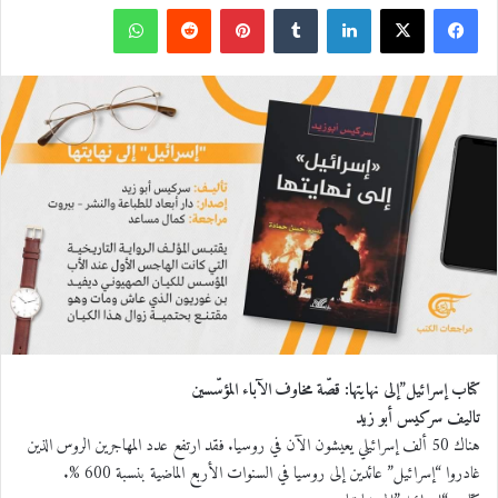
ف
ل
ب
و
ي
X
ي
T
ي
R
ا
س
ن
u
ن
e
ت
ب
ك
m
ت
d
س
و
د
b
ي
d
ا
ك
إ
l
ر
i
ب
ن
r
ي
t
كتاب إسرائيل”إلى نهايتها: قصّة مخاوف الآباء المؤسّسين
س
تاليف سركيس أبو زيد
هناك 50 ألف إسرائيلي يعيشون الآن في روسيا. فقد ارتفع عدد المهاجرين الروس الذين
ت
غادروا “إسرائيل” عائدين إلى روسيا في السنوات الأربع الماضية بنسبة 600 %.