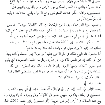
الصهيوني ثلاثة آباء: حاييم وايزمن وديفيد بن غوريون وناحوم غولدمان. الأول انتزع
“وعد بلفور”، والثاني قاد العمل العسكري على الأرض وأمر بالمجازر وبالتهجير بحقّ
الفلسطينيين، والثالث نظّم حملات المستوطنين وجمع الأموال ونسج العلاقات الدولية.
قلق المؤسّسين الأوائل
وبحسب الرواية التاريخية، يروي ناحوم غولدمان، في كتابه “المفارقة اليهودية”، تفاصيل
لقاء مطوّل مع بن غوريون في سنة 1956، يُمكن وصفه بلقاء البوح الخطير: “نحن الذين
قمنا بالسطو على بلدهم أي فلسطين، لقد انتزعنا منهم بلدهم، صحيح أنها وعد من الله
لنا؟!…. لكن ذلك يعود إلى 2000 سنة خلت، ماذا يعني لهم ذلك؟!… هل هذه
غلطتهم؟… إنّهم لا يرون سوى شيء واحد، لقد جئنا وسرقنا بلدهم”.
أما مضمون هذا البوح فكان في نظر الاثنين بمثابة “سر دولة” يجب حفظه بأمان، بعيداً
عن أي كان، إذ هو ينقض بالكامل، بل يدمّر، مرتكزات العقيدة الصهيونية، التي يقوم
عليها مشروع “الملاذ الوطني” لليهود، وفق ما جاء في رسالة الوعد المشؤوم. حتى كبار
المسؤولين الإسرائيليين لا يجوز أن يعلموا به، إذ هو يبرّر الرفض الفلسطيني المطلق لهذا
الكيان، فكيف إن عرف به الآخرون؟!
الخطر الديمغرافي
يلحظ المؤلف في كتاب (إسرائيل إلى نهايتها)، أنّ الخطر الديمغرافي أي وجود الشعب
الفلسطيني في وطنه، وتكاثره الطبيعي خطر على “الكيان” وعلى وجوده كدولة يهودية. إذ
يبلغ عدد السكان في “أرض إسرائيل الغربية” (أي فلسطين) وفق إحصاء 2016، 5,3