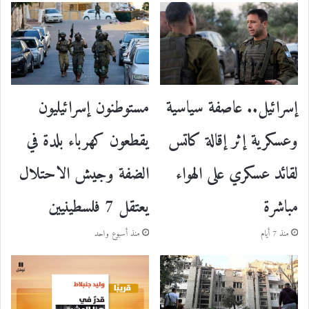
إسرائيل.. عاصفة سياسية
مستوطنون إسرائيليون
وعسكرية إثر إقالة كاتس
يقطعون كهرباء بلدة في
لقائد عسكري على الهواء
الضفة وجيش الاحتلال
مباشرة
يعتقل 7 فلسطينيين
منذ 7 أيام
منذ أسبوع واحد