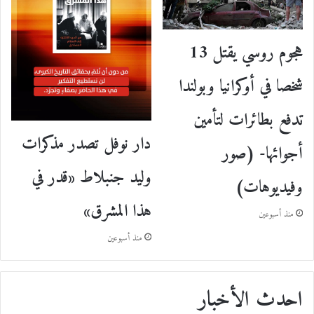
هجوم روسي يقتل 13
شخصا في أوكرانيا وبولندا
تدفع بطائرات لتأمين
دار نوفل تصدر مذكرات
أجوائها- (صور
وليد جنبلاط «قدر في
وفيديوهات)
هذا المشرق»
منذ أسبوعين
منذ أسبوعين
احدث الأخبار