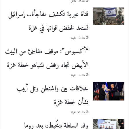
منذ 10 دقائق
قناة عبرية تكشف مفاجأة.. إسرائيل
تستعد لخفض قواتها في غزة
منذ 12 دقيقة
“أكسيوس”: موقف مفاجئ من البيت
الأبيض تجاه رفض نتنياهو خطة غزة
منذ 14 دقيقة
خلافات بين واشنطن وتل أبيب
بشأن خطة غزة
منذ 59 دقيقة
وفد السلطة «مُحبط» بعد روما