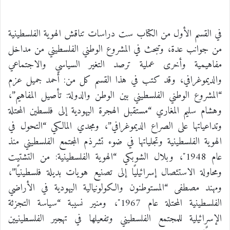
في القسم الأول من الكتاب ست دراسات تناقش الهوية الفلسطينية
من جوانب عدة، وتبحث في المشروع الوطني الفلسطيني من مداخل
مفاهيمية وأخرى عملية ترصد التغير السياسي والاجتماعي
والديموغرافي، وقد كتب في هذا القسم كل من: أحمد جميل عزم
“المشروع الوطني الفلسطيني بين الوطن والدولة: تأصيل المفاهيم”،
وهشام سليم المغاري “مستقبل الهجرة اليهودية إلى فلسطين المحتلة
وتداعياتها على الصراع الديموغرافي”، ومجدي المالكي “التحول في
الهوية الفلسطينية وتجلياتها في ضوء تشرذم المجتمع الفلسطيني منذ
عام 1948″، وبلال الشوبكي “الهوية الفلسطينية: من التشتيت
ومحاولة الاستئصال إسرائيليًا إلى تصنيع هويات بديلة فلسطينيًا”،
ومهند مصطفى “المستوطنون والكولونيالية اليهودية في الأراضي
الفلسطينية المحتلة عام 1967″، ومنير نسيبة “سياسة التجزئة
الإسرائيلية للمجتمع الفلسطيني وتفعيلها في تهجير الفلسطينيين