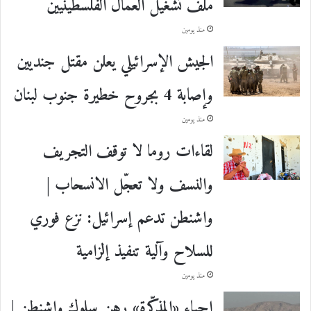
ملف تشغيل العمال الفلسطينيين
منذ يومين
الجيش الإسرائيلي يعلن مقتل جنديين
وإصابة 4 بجروح خطيرة جنوب لبنان
منذ يومين
لقاءات روما لا توقف التجريف
والنسف ولا تعجّل الانسحاب |
واشنطن تدعم إسرائيل: نزع فوري
للسلاح وآلية تنفيذ إلزامية
منذ يومين
إحياء «المذكّرة» رهن سلوك واشنطن |