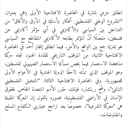
انطلق عزمي بشارة في المحاضرة الافتتاحية الأولى وهي بعنوان:
“المشروع الوطني الفلسطيني: أفكار وأسئلة في المآزق والآفاق” من
التداخل بين السياسي والأكاديمي في أي مؤتمر أكاديمي عن
فلسطين، مفصّلًا أنّ المؤتمر بطابعه الأكاديمي المتقاطع مع السياسي
هو بمنزلة جمع بين الواقع والأمل. فيما انطلق إعجاز أحمد في المحاضرة
الافتتاحية الثانية، من الموقف التاريخي للقادة الهنود تجاه حركة
مناهضة الاستعمار فيما يخص مسألة الاستعمار الصهيوني لفلسطين،
وهو الموقف الذي تبنّته لاحقًا الدولة الهندية في الأعوام الأولى
للجمهورية. وفي المحاضرة الافتتاحية الثالثة: “المتخيل الفلسطيني
الناشئ”، وضّح ريتشارد فولك، مقرر الأمم المتحدة الخاص لحقوق
الإنسان في الأراضي الفلسطينية، تصوره بالقول إن المعركة المقبلة
هي “معركة الشرعية”، خصوصًا بعد تراجع خياري الكفاح المسلح
والمفاوضات.