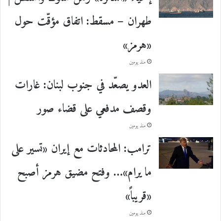
طهران – مسقط: اتفاق مؤقّت حول
«هرمز»
منذ يومين
العدو يصعّد في جنوب لبنان: غارات
وقصف مدفعي على قضاء صور
منذ يومين
ترامب: المحادثات مع إيران «تسير على
ما يرام»… وفتح مضيق هرمز أصبح
«قريباً»
منذ يومين