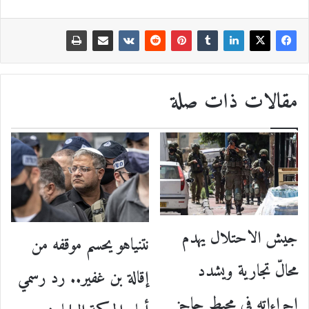
مقالات ذات صلة
جيش الاحتلال يهدم
نتنياهو يحسم موقفه من
محالّ تجارية ويشدد
إقالة بن غفير.. رد رسمي
إجراءاته في محيط حاجز