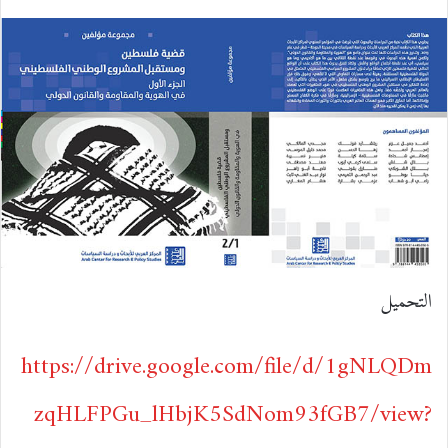
ي
X
ي
T
ي
R
ا
س
ن
u
ن
e
ت
ب
ك
m
ت
d
س
و
د
b
ي
d
ا
ك
إ
l
ر
i
ب
ن
r
ي
t
التحميل
س
ت
https://drive.google.com/file/d/1gNLQDm
zqHLFPGu_lHbjK5SdNom93fGB7/view?