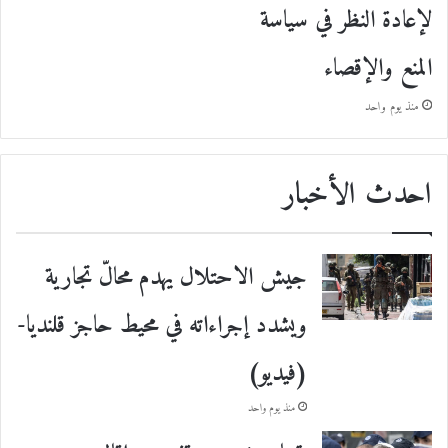
لإعادة النظر في سياسة
المنع والإقصاء
منذ يوم واحد
احدث الأخبار
جيش الاحتلال يهدم محالّ تجارية
ويشدد إجراءاته في محيط حاجز قلنديا-
(فيديو)
منذ يوم واحد