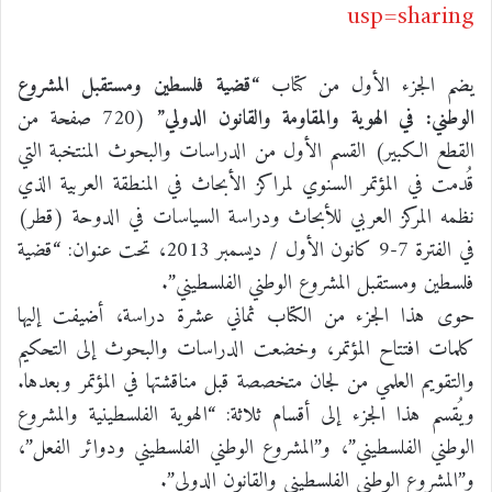
usp=sharing
يضم الجزء الأول من كتاب
“قضية فلسطين ومستقبل المشروع
الوطني: في الهوية والمقاومة والقانون الدولي”
(720 صفحة من
القطع الكبير) القسم الأول من الدراسات والبحوث المنتخبة التي
قُدمت في المؤتمر السنوي لمراكز الأبحاث في المنطقة العربية الذي
نظمه المركز العربي للأبحاث ودراسة السياسات في الدوحة (قطر)
في الفترة 7-9 كانون الأول / ديسمبر 2013، تحت عنوان: “قضية
فلسطين ومستقبل المشروع الوطني الفلسطيني”.
حوى هذا الجزء من الكتاب ثماني عشرة دراسة، أضيفت إليها
كلمات افتتاح المؤتمر، وخضعت الدراسات والبحوث إلى التحكيم
والتقويم العلمي من لجان متخصصة قبل مناقشتها في المؤتمر وبعدها.
ويُقسم هذا الجزء إلى أقسام ثلاثة: “الهوية الفلسطينية والمشروع
الوطني الفلسطيني”، و”المشروع الوطني الفلسطيني ودوائر الفعل”،
و”المشروع الوطني الفلسطيني والقانون الدولي”.