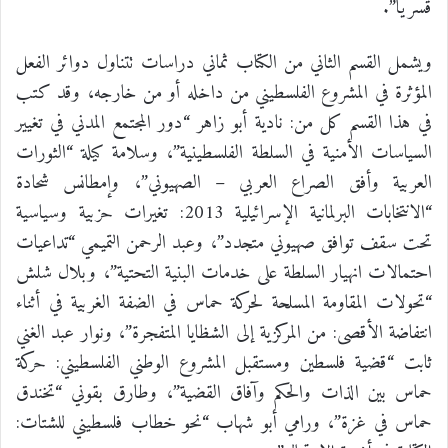
قسريًا”.
ويشمل القسم الثاني من الكتاب ثماني دراسات تتناول دوائر الفعل
المؤثرة في المشروع الفلسطيني من داخله أو من خارجه، وقد كتب
في هذا القسم كل من: نادية أبو زاهر “دور المجتمع المدني في تغيير
السياسات الأمنية في السلطة الفلسطينية”، وسلامة كيلة “الثورات
العربية وأفق الصراع العربي – الصهيوني”، وإمطانس شحادة
“الانتخابات البرلمانية الإسرائيلية 2013: تغيرات حزبية وسياسية
تحت سقف توافق صهيوني متجدد”، وعبد الرحمن التميمي “تداعيات
احتمالات انهيار السلطة على خدمات البنية التحتية”، وبلال شلش
“تحولات المقاومة المسلحة لحركة حماس في الضفة الغربية في أثناء
انتفاضة الأقصى: من المركزية إلى الشظايا المتفجرة”، ونوار عبد الغني
ثابت “قضية فلسطين ومستقبل المشروع الوطني الفلسطيني: حركة
حماس بين الذات والحكم وآفاق القضية”، وطارق بقوني “تخندق
حماس في غزة”، ورامي أبو شهاب “نحو خطاب فلسطيني للشتات: