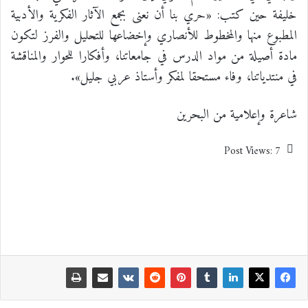
خليفة حين كتب: «حري بنا أن نعنى بجمع الآثار الفكرية والأدبية
المطبوع منها والمخطوط للأنصاري وإخضاعها للتحليل والفرز لتكون
مادة أصيلة من مواد الدرس في جامعاتنا، وأفكارا للحوار والمناقشة
في منتدياتنا، وفاء مستحقا لمفكر وأستاذ عربي جليل».
شاعرة وإعلامية من البحرين
Post Views:
7