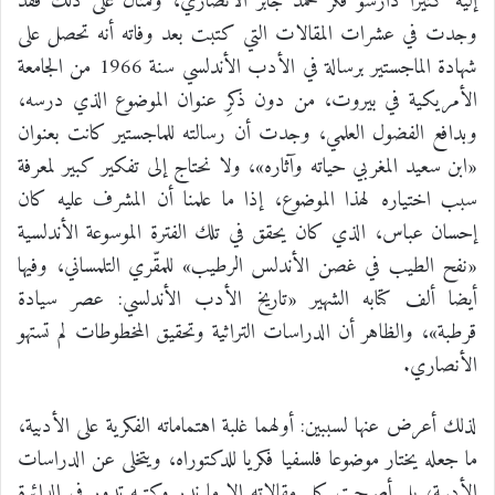
إليه كثيرا دارسو فكر محمد جابر الأنصاري، وكمثال على ذلك فقد
وجدت في عشرات المقالات التي كتبت بعد وفاته أنه تحصل على
شهادة الماجستير برسالة في الأدب الأندلسي سنة 1966 من الجامعة
الأمريكية في بيروت، من دون ذكرِ عنوان الموضوع الذي درسه،
وبدافع الفضول العلمي، وجدت أن رسالته للماجستير كانت بعنوان
«ابن سعيد المغربي حياته وآثاره»، ولا نحتاج إلى تفكير كبير لمعرفة
سبب اختياره لهذا الموضوع، إذا ما علمنا أن المشرف عليه كان
إحسان عباس، الذي كان يحقق في تلك الفترة الموسوعة الأندلسية
«نفح الطيب في غصن الأندلس الرطيب» للمقّري التلمساني، وفيها
أيضا ألف كتابه الشهير «تاريخ الأدب الأندلسي: عصر سيادة
قرطبة»، والظاهر أن الدراسات التراثية وتحقيق المخطوطات لم تستهو
الأنصاري.
لذلك أعرض عنها لسببين: أولهما غلبة اهتماماته الفكرية على الأدبية،
ما جعله يختار موضوعا فلسفيا فكريا للدكتوراه، ويتخلى عن الدراسات
الأدبية، بل أصبحت كل مقالاته إلا ما ندر وكتبه تدور في الدائرة