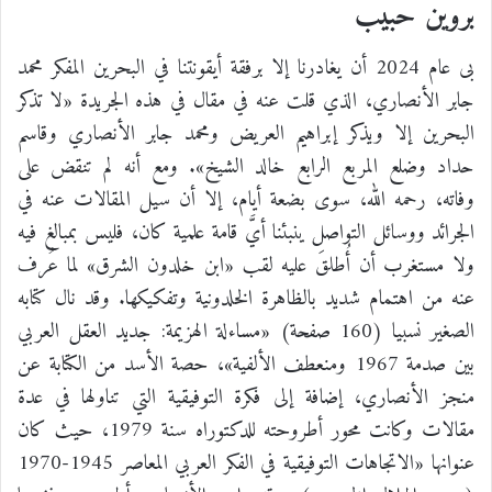
بروين حبيب
بى عام 2024 أن يغادرنا إلا برفقة أيقونتنا في البحرين المفكر محمد
جابر الأنصاري، الذي قلت عنه في مقال في هذه الجريدة «لا تذكر
البحرين إلا ويذكر إبراهيم العريض ومحمد جابر الأنصاري وقاسم
حداد وضلع المربع الرابع خالد الشيخ». ومع أنه لم تنقض على
وفاته، رحمه الله، سوى بضعة أيام، إلا أن سيل المقالات عنه في
الجرائد ووسائل التواصل ينبئنا أيَّ قامة علمية كان، فليس بمبالغ فيه
ولا مستغرب أن أُطلقَ عليه لقب «ابن خلدون الشرق» لما عُرف
عنه من اهتمام شديد بالظاهرة الخلدونية وتفكيكها. وقد نال كتابه
الصغير نسبيا (160 صفحة) «مساءلة الهزيمة: جديد العقل العربي
بين صدمة 1967 ومنعطف الألفية»، حصة الأسد من الكتابة عن
منجز الأنصاري، إضافة إلى فكرة التوفيقية التي تناولها في عدة
مقالات وكانت محور أطروحته للدكتوراه سنة 1979، حيث كان
عنوانها «الاتجاهات التوفيقية في الفكر العربي المعاصر 1945-1970