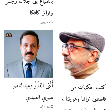
بالضياع بين جلال برجس
وفرانز كافكا
منذ يومين
أُنْثَى القَدَرْ /عبدالناصر
كتب حكايات من
عليوي العبيدي
فلسطين تراثنا وهويتنا ،
منذ 5 أيام