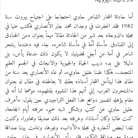
«الآداب» البيروتية.
أما حادثة انتحار الشاعر حاوي احتجاجا على اجتياح بيروت سنة
1982 فقد انحفرت في وجدان محمد جابر الأنصاري فكتب عنها في
مجلة «الدوحة» بعد شهر من الحادثة مقالا مهماً بعنوان «من الخنادق
إلى الفنادق: مأساة أمّة في مأساة شاعر»، جاء فيه «عندما ينتحر
شاعر في أمة من أجل قضيتها، لا يكون ذلك مدعاة يأس، بل
دليلا على بدء دبيب الحياة والحيوية والانبعاث في الجسم العقيم
المتجمد.. هكذا علمنا خليل حاوي». ثم عاد الأنصاري بعد سنة من
مقاله هذا ليتأمل انتحار أستاذه بعقله لا بعاطفته في مقال له بعنوان
«المنتحرون العرب: إني أتهم هذا المشبوه بقتلهم»، موضحا لنا أنه في
مقام يؤهله لتفسير دوافع هذا الفعل التراجيدي حين يقول: «أعرف
خليل حاوي عن كثب وبشكل شبه حمیم، عرفته أيام الجامعة،
كنت طالبا وكان أستاذا، وعرفته بعد ذلك صديقا ومحاورا، وكتبت
نقدا لبعض أشعاره في مجلة «الآداب» وغيرها، وتنامت بيننا صداقة
مودة مع صداقة الفكر»، فقد رأى الأنصاري في خليل حاوي