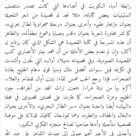
رابطة أدباء الكويت في أعدادها التي كانت تصدر منتصف
الستينيات ببعض كتاباته، مثلا نجد له قصيدة من شعر التفعيلة
بعنوان «إبحار عقيم» وأخرى بعنوان «رحلة صحراوية لطائر بحري»،
كما نشر محاورة شعرية بعنوان «قدر وصبايا وشموع مطفأة»، والظاهر
أن هذه المسرحَةَ في كتابة القصيدة هي الشكل الذي كان يرتاح له
أكثر، وإن لم نعدم بعض الأمثلة من أن محمد جابر الأنصاري كتب
القصيدة العمودية، وفي قصيدته «ميلاد أوال» التي لُحنت وأنشدت
في تكريمه قبل سنوات أفضل مثال ومنها قوله «هام الخليج بغادة
الصحراء.. فإذا برجع الحب همس لقاء/ نبتت أوال للمفاخر والعلا..
أكرم بها من نبتة غراء/ جمعت تراث المجد من أطرافه.. جود
الخليج وعزة الصحراء». كما عثرت على قصتين قصيرتين في مجلة
«البيان» أيضا واحدة بعنوان «سر الطائر البحري» والأخرى بعنوان
«البغال والجفاف والمطر»، وهما نموذجان كافيان للدلالة على موهبة
قصصية متأصلة وأدها صاحبها لصالح منجزه الفكري الكبير.
وأجدني في الأخير أضم صوتي إلى صوت الشاعر علي عبد الله