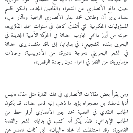
حيث دافع الأنصاري عن الشعراء والقاصين الجدد. ولكن قاسم
حداد يرى أن وظائف محمد جابر الأنصاري الرسمية و»آثار عبء
المسؤوليات الحكومية التي أثقلتْ كاهله في سنوات عمله الفكري»،
حولته من أبرز داعمي تجارب الحداثة في الحركة الأدبية الجديدة في
البحرين بنقده التشجيعي، في بداياتها، إلى ناقد متشدد يرى الحداثة
في الشعر البحريني «موجة «عابرة» من الأدونيسية، وحالات
«يساروية» من القفز في الهواء دون إجادة الرقص».
ومن يقرأ بعض مقالات الأنصاري في تلك الفترة مثل مقال «ليس
أدبا غامضا، بل مضجرا» يؤيد ما ذهب إليه قاسم حداد. قد يكون
الجانب النقدي في شخصية محمد جابر الأنصاري أوفر حظا من
الجانب الإبداعي، فقلّما يُذكر أنه كتب في بداياته الشعر والقصة
القصيرة، وقد احتفظت لنا مجلة «البيان» التي كانت تصدر عن