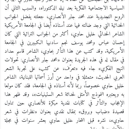
السياسية الاجتماعية الفكرية بعد نيله الدكتوراه، والسبب الثاني أن
الروح التجديدية عند محمد جابر الأنصاري، جعلته يفضل الجوانب
الحداثية التي وجد ضالته فيها عند أستاذه أيضا في الجامعة الأمريكية
الشاعر الحداثي خليل حاوي، أكثر من الجوانب التراثية التي كان
إحسان عباس ومحمد يوسف نجم سادنيها الكبيرين في الجامعة
الأمريكية. وقد كتب عن هذا التأثر بحاوي، الشاعر قاسم حداد
في مقال له في هذه الجريدة بعنوان «محمد جابر الأنصاري: تحولات
النهج الفكري» جاء فيه «تعرّف، عن كثب، على تجربة الشعر
العربي الحديث، متمثلة في واحد من أبرز أسمائها اللبنانية، الشاعر
خليل حاوي خصوصاً، ربما لأنه أستاذه في الجامعة، فقد كان مولعا
به ويعتبره النموذج الأمثل لحداثة شعر الستينيات»، وقد ظهر هذا
الإعجاب والتأثر في كتابات نقدية مبكرة للأنصاري حين تناول
قصيدة «ضباب وبروق» بمقال نقدي بعنوان «نظرات في شعر
حاوي»، نشره قبل انتحار خليل حاوي بعشر سنوات في مجلة