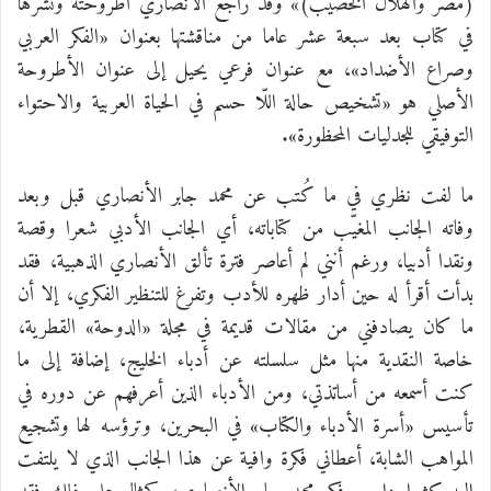
(مصر والهلال الخصيب)» وقد راجع الأنصاري أطروحته ونشرها
في كتاب بعد سبعة عشر عاما من مناقشتها بعنوان «الفكر العربي
وصراع الأضداد»، مع عنوان فرعي يحيل إلى عنوان الأطروحة
الأصلي هو «تشخيص حالة اللّا حسم في الحياة العربية والاحتواء
التوفيقي للجدليات المحظورة».
ما لفت نظري في ما كُتب عن محمد جابر الأنصاري قبل وبعد
وفاته الجانب المغيّب من كتاباته، أي الجانب الأدبي شعرا وقصة
ونقدا أدبيا، ورغم أنني لم أعاصر فترة تألق الأنصاري الذهبية، فقد
بدأت أقرأ له حين أدار ظهره للأدب وتفرغ للتنظير الفكري، إلا أن
ما كان يصادفني من مقالات قديمة في مجلة «الدوحة» القطرية،
خاصة النقدية منها مثل سلسلته عن أدباء الخليج، إضافة إلى ما
كنت أسمعه من أساتذتي، ومن الأدباء الذين أعرفهم عن دوره في
تأسيس «أسرة الأدباء والكتاب» في البحرين، وترؤسه لها وتشجيع
المواهب الشابة، أعطاني فكرة وافية عن هذا الجانب الذي لا يلتفت