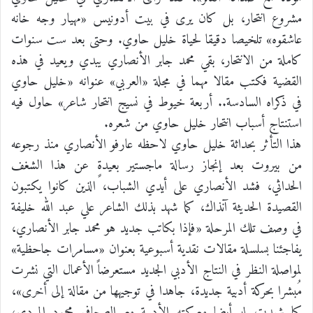
مشروع انتحار، بل كان يرى في بيت أدونيس «مهيار وجه خانه
عاشقوه» تلخيصا دقيقا لحياة خليل حاوي. وحتى بعد ست سنوات
كاملة من الانتحار، بقي محمد جابر الأنصاري يبدي ويعيد في هذه
القضية فكتب مقالا مهما في مجلة «العربي» عنوانه «خليل حاوي
في ذكراه السادسة.. أربعة خيوط في نسيج انتحار شاعر» حاول فيه
استنتاج أسباب انتحار خليل حاوي من شعره.
هذا التأثر بحداثة خليل حاوي لاحظه عارفو الأنصاري منذ رجوعه
من بيروت بعد إنجاز رسالة ماجستير بعيدةٍ عن هذا الشغف
الحداثي، فشد الأنصاري على أيدي الشباب، الذين كانوا يكتبون
القصيدة الحديثة آنذاك، كما شهد بذلك الشاعر علي عبد الله خليفة
في وصف تلك المرحلة «فإذا بكاتب جديد هو محمد جابر الأنصاري،
يفاجئنا بسلسلة مقالات نقدية أسبوعية بعنوان «مسامرات جاحظية»
لمواصلة النظر في النتاج الأدبي الجديد مستعرضاً الأعمال التي نشرت
مُبشرا بحركة أدبية جديدة، جاهدا في توجيهها من مقالة إلى أخرى»،
كما شهدت له أيضا معركته الأدبية مع الصحافي محمود المردي،