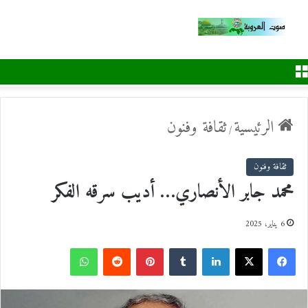
القائمة
الرئيسية
ثقافة وفنون
/
ثقافة وفنون
محمد جابر الأنصاري… أديب سرقه الفكر
6 يناير، 2025
ف
ل
ب
و
ي
X
ي
T
ي
R
ا