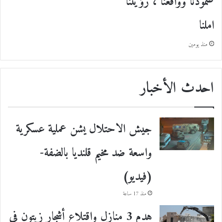
صمودنا وواقعنا ، رؤيتنا
املنا
منذ يومين
احدث الأخبار
جيش الاحتلال يشن عملية عسكرية
واسعة ضد مخيم قلنديا بالضفة-
(فيديو)
منذ 17 ساعة
هدم 3 منازل واقتلاع أشجار زيتون في