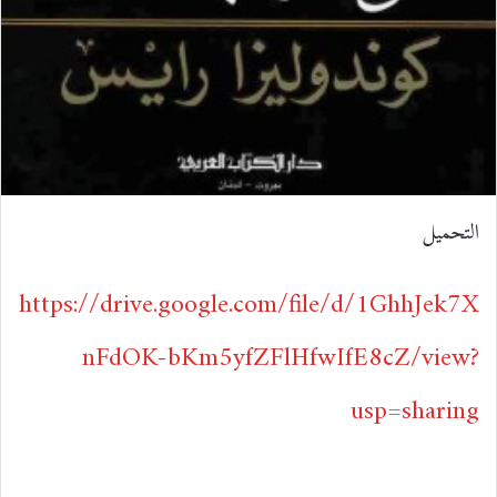
التحميل
https://drive.google.com/file/d/1GhhJek7X
nFdOK-bKm5yfZFlHfwIfE8cZ/view?
usp=sharing