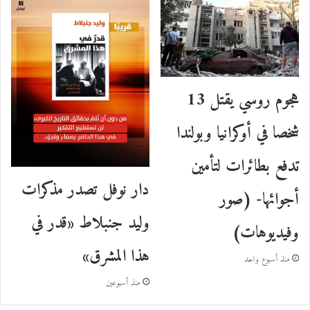
هجوم روسي يقتل 13
شخصا في أوكرانيا وبولندا
تدفع بطائرات لتأمين
دار نوفل تصدر مذكرات
أجوائها- (صور
وليد جنبلاط «قدر في
وفيديوهات)
هذا المشرق»
منذ أسبوع واحد
منذ أسبوعين