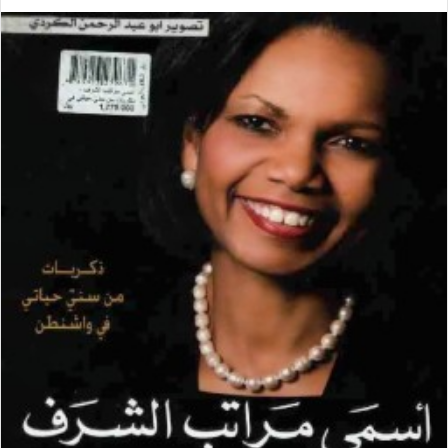
ي
X
ي
T
ي
R
ا
س
ن
u
ن
e
ت
ب
ك
m
ت
d
س
و
د
b
ي
d
ا
ك
إ
l
ر
i
ب
ن
r
ي
t
س
ت