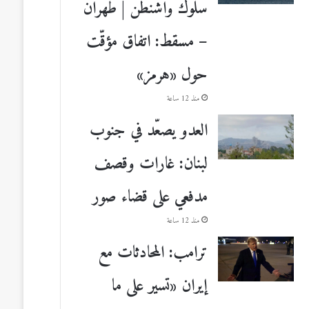
سلوك واشنطن | طهران
– مسقط: اتفاق مؤقّت
حول «هرمز»
منذ 12 ساعة
العدو يصعّد في جنوب
لبنان: غارات وقصف
مدفعي على قضاء صور
منذ 12 ساعة
ترامب: المحادثات مع
إيران «تسير على ما