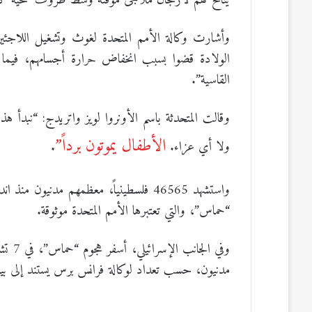
يتاح لهم لارتجال ملاجئ موقتة وسط ظروف صحية كار
وأشارت وكالة الأمم المتحدة لغوث وتشغيل اللاجئين 
القاسية”.
وقالت المتحدثة باسم الأونروا لويز واتريدج: “نبدأ ه
الأطفال يموتون برداً”
ولا أي عزاء.
.
واستشهد 46565 فلسطينياً، معظمهم مدنيو
“حماس”، والتي تعتبرها الأمم المتحدة موثوقة.
مدنيون، حسب تعداد لوكالة فرانس برس يستند إلى بيان