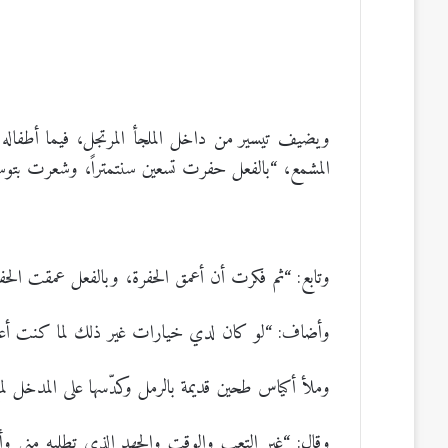
ويضيف تيسير من داخل الملجأ المرتجل، فيما أطفاله 
المشمع، “بالفعل حفرت تسعين سنتمتراً، وشعرت بتوسع 
وتابع: “ثم فكرت أن أعمق الحفرة، وبالفعل عمقت الحفرة
وأضاف: “لو كان لدي خيارات غير ذلك لما كنت أعيش
وملأ أكياس طحين قديمة بالرمل وكدّسها على المدخل ل
وقال: “غير التعب والوقت والجهد الذي تطلبه مني وأن