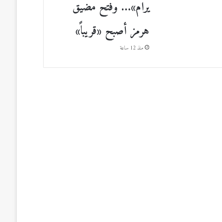
يرام»… وفتح مضيق
هرمز أصبح «قريباً»
منذ 12 ساعة