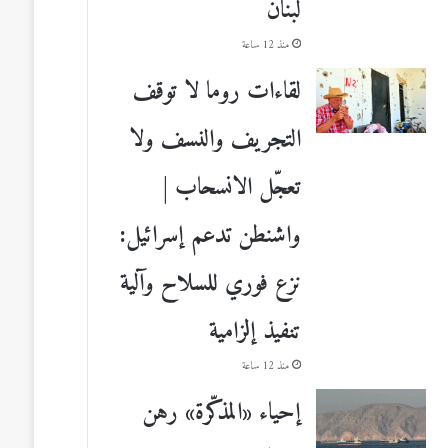
لبنان
منذ 12 ساعة
لقاءات روما لا توقف
التجريف والنسف ولا
تعجّل الانسحاب |
واشنطن تدعم إسرائيل:
نزع فوري للسلاح وآلية
تنفيذ إلزامية
منذ 12 ساعة
إحياء «المذكّرة» رهن