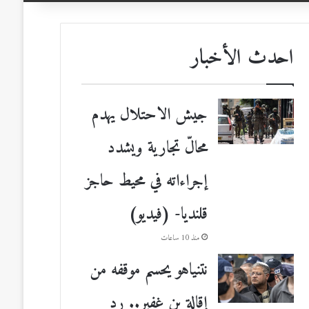
احدث الأخبار
جيش الاحتلال يهدم
محالّ تجارية ويشدد
إجراءاته في محيط حاجز
قلنديا- (فيديو)
منذ 10 ساعات
نتنياهو يحسم موقفه من
إقالة بن غفير.. رد