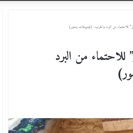
قبر” للاحتماء من البرد والحرب- (فيديوهات وصور)
” للاحتماء من البرد
ور)