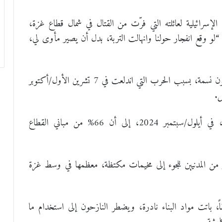
لإسرائيلية لعائلته التي فرّت من القتال في شمال قطاع غزة،
“لو وقع انفجار حولنا وانهالت التربة، بدل أن يصير مأوى لي،
ونزح تقريباً جميع سكان غزة، البالغ عددهم 2,4 مليون نسمة، بسبب الحرب التي اندلعت في 7 تشرين الأول/أكتوبر
وأشار مركز الأقمار الاصطناعية التابع للأمم المتحدة، في أيلول/سبتمبر 2024، إلى أن 66% من مباني القطاع
 من المدنيين للجوء إلى مخيمات مكتظة، معظمها في وسط غزة
، باتت مواد البناء نادرة، ويضطر النازحون إلى استخدام ما