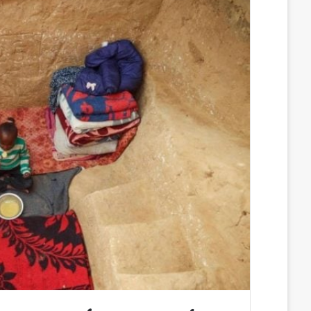
س
ن
u
ن
e
ب
ك
m
ت
d
و
د
b
ي
d
ك
إ
l
ر
i
ن
r
ي
t
س
ت