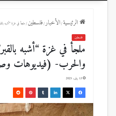
عن
الرئيسية
الأخبار
فلسطين
/
/
/
ملجأ في غزة “أشبه بال
فلسطين
ملجأ في غزة “أشبه بالقبر
والحرب- (فيديوهات وص
13 يناير، 2025
ف
ل
ب
ي
X
ي
T
ي
R