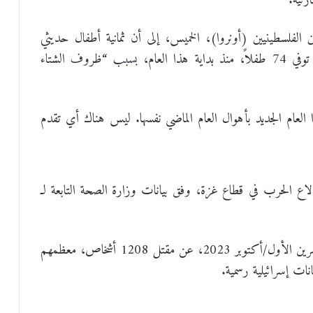
ثية.
الفلسطينيين (أونروا)، الخميس، إلى أن ثمانية أطفال حديثي
الولادة قضوا بسبب انخفاض حرارة أجسامهم، فيما توفي 74 طفلاً، منذ بداية هذا العام، بسبب “ظروف الشتاء
ذا العام الجديد بأهوال العام الماضي نفسها. ليس هناك أي تقدم
ن منذ اندلاع الحرب في قطاع غزة، وفق بيانات وزارة الصحة التابعة لـ
وفي الجانب الإسرائيلي، أسفر هجوم “حماس”، في 7 تشرين الأول/أكتوبر 2023، عن مقتل 1208 أشخاص، معظمهم
ات إسرائيلية رسمية.