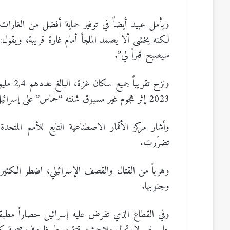
ويأمل عبيد أيضاً في توفير حماية أفضل من الغارات ا
لكنه يخشى ألا يصمد الملجأ أمام غارة قريبة، ويقول: 
سيصبح قبراً لي”.
2023 إثر هجوم غير مسبوق شنته “حماس” على إسرائيل.
تضرّرت.
وهرباً من القتال والقصف الإسرائيلي، اضطر الكثير
وجنوبها.
وفي القطاع الذي تفرض عليه إسرائيل حصاراً مطبقاً