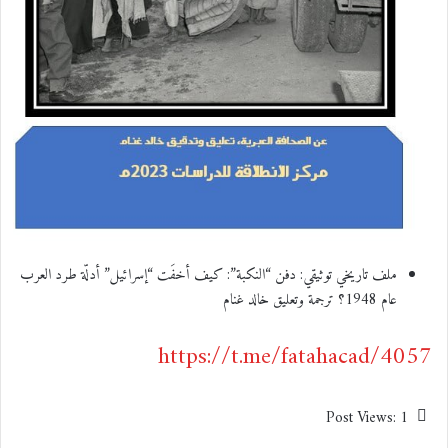
ملف تاريخي توثيقي: دفن “النكبة”: كيف أخفَت “إسرائيل” أدلّة طرد العرب
عام 1948؟ ترجمة وتعليق خالد غنام
https://t.me/fatahacad/4057
Post Views:
1