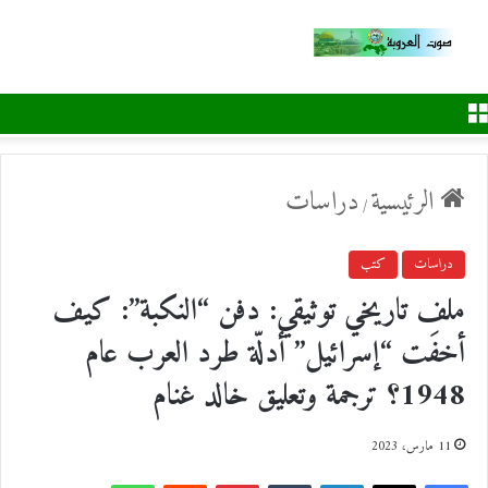
القائمة
الرئيسية
دراسات
/
دراسات
كتب
ملف تاريخي توثيقي: دفن “النكبة”: كيف
أخفَت “إسرائيل” أدلّة طرد العرب عام
1948؟ ترجمة وتعليق خالد غنام
11 مارس، 2023