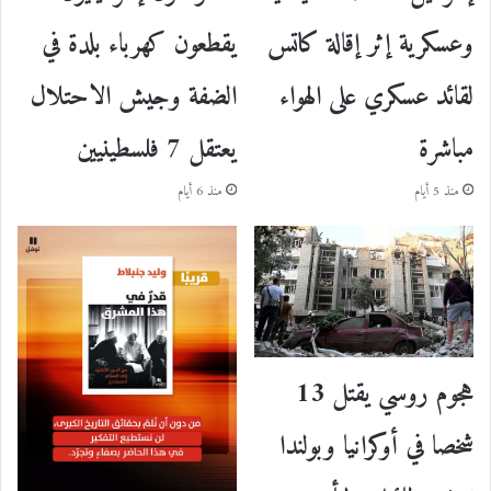
وعسكرية إثر إقالة كاتس
يقطعون كهرباء بلدة في
لقائد عسكري على الهواء
الضفة وجيش الاحتلال
مباشرة
يعتقل 7 فلسطينيين
منذ 5 أيام
منذ 6 أيام
هجوم روسي يقتل 13
شخصا في أوكرانيا وبولندا