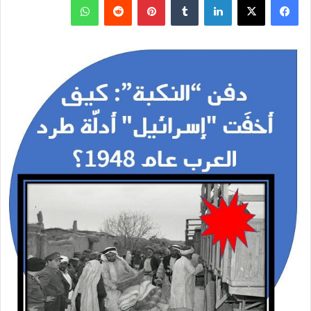
ف
ل
ب
و
ي
X
ي
T
ي
R
ا
س
ن
u
ن
e
ت
ب
ك
m
ت
d
س
و
د
b
ي
d
ا
ك
إ
l
ر
i
ب
ن
r
ي
t
س
ت