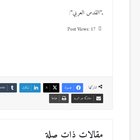
ـ”القدس العربي”:
Post Views:
17
شاركها
فيسبوك
‫X
لينكدإن
مشاركة عبر البريد
طباعة
مقالات ذات صلة