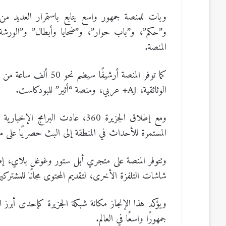
وبات للمنصة جمهور واسع يتابع باستمرار العديد من 
و”حكم”، و”باب حوار”، و”ضحايا وأبطال” و”الورشة”،
المنصة.
كما توفر المنصة أرشيفًا
الوثائقية، AJ+ عربي، ومنصة “أثير” للبودكاست.
المستمرة للأحداث في المنطقة إلى البث حصريًا على منصة 
وتتوفر المنصة على متجري أبل ستور وغوغل بلاي، إضا
شاشات التلفزة الأخرى، لتقديم المحتوى مجانًا للمشتركي
ويؤكد هذا الإنجاز مكانة شبكة الجزيرة كإحدى أبرز ال
جمهورًا واسعًا في العالم.