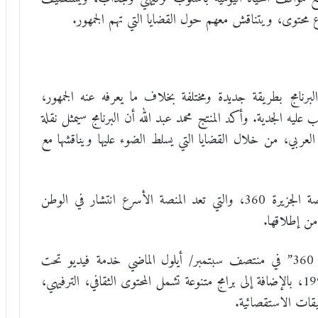
ع محتوى، ويتناقش معهم حول القضايا التي تهم الجمهور.
نامج بطريقة جديدة ومختلفة بخلاف ما يعرفه عنه الجمهور،
يه الجدية. وأكد المنتج محمد عبد الله أن البرنامج سيمثل نقلة
ن العربي، من خلال القضايا التي يسلط الضوء عليها ويناقشها مع
وتبث أولى حلقات البرنامج الخميس حصرياً على منصة الجزيرة 360، والتي تعد المنصة الأسرع انتشار في الوطن
وقد أطلقت شبكة الجزيرة الإعلامية منصة “الجزيرة 360” في منتصف سبتمبر/ أيلول الماضي خدمة فيديو تحت
الطلب، تضم أرشيفًا غنيًا للشبكة منذ تأسيسها عام 1996، بالإضافة إلى برامج متنوعة تشمل المحتوى الثقافي، الترفيهي،
يقات الاستقصائية.