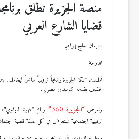
منصة الجزيرة تطلق برنامجا
قضايا الشارع العربي
سليمان حاج إبراهيم
الدوحة
أطلقت شبكة الجزيرة برنامجاً ترفيهياً ساخراً ليخاطب ج
خفيف يقدمه كوميدي مصري.
“الجزيرة 360”
وتعرض
برنامج “قهوة النواوي”،
ترفيهية اجتماعية تستعرض في كل حلقة قضية اجتماعي
ويطرح النواوي في البرنامج مواضيع مجتمعية، من و