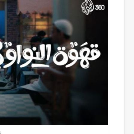
س
ن
u
ن
e
ب
ك
m
ت
d
و
د
b
ي
d
ك
إ
l
ر
i
ن
r
ي
t
س
ت