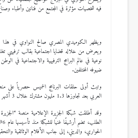
فيه شخصيات مؤثرة في المجتمع من فنانين وأطباء وصنا
ويظهر الكوميدي المصري صالح النواوي في هذا البر
ويعرض من خلاله قضايا اجتماعية بقالب ترفيهي تغلب عل
نوعية في عالم البرامج الترفيهية والاجتماعية في الوط
ضيوفه المختلفين.
العربي بعد تجاوزها 1.3 مليون مشترك خلال 3 أشهر من إطلاقها.
الحواري، والديني، إلى جانب الأفلام الوثائقية والتحق