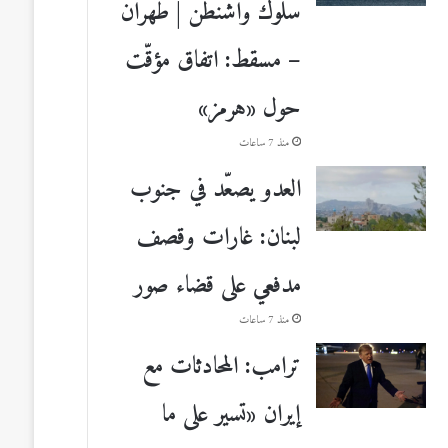
سلوك واشنطن | طهران
– مسقط: اتفاق مؤقّت
حول «هرمز»
منذ 7 ساعات
العدو يصعّد في جنوب
لبنان: غارات وقصف
مدفعي على قضاء صور
منذ 7 ساعات
ترامب: المحادثات مع
إيران «تسير على ما