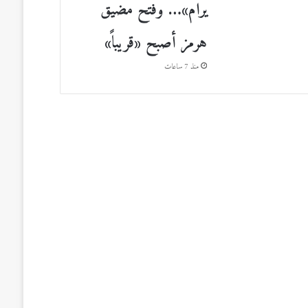
يرام»… وفتح مضيق
هرمز أصبح «قريباً»
منذ 7 ساعات