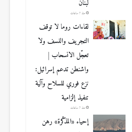
لبنان
منذ 7 ساعات
لقاءات روما لا توقف
التجريف والنسف ولا
تعجّل الانسحاب |
واشنطن تدعم إسرائيل:
نزع فوري للسلاح وآلية
تنفيذ إلزامية
منذ 7 ساعات
إحياء «المذكّرة» رهن