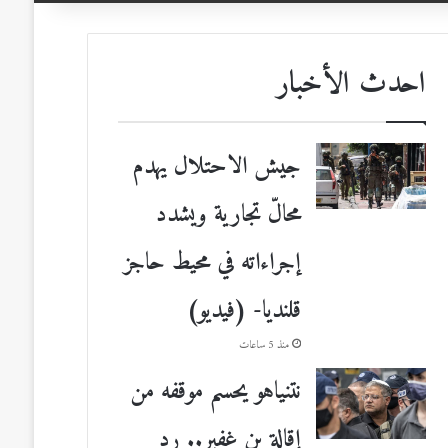
احدث الأخبار
جيش الاحتلال يهدم
محالّ تجارية ويشدد
إجراءاته في محيط حاجز
قلنديا- (فيديو)
منذ 5 ساعات
نتنياهو يحسم موقفه من
إقالة بن غفير.. رد