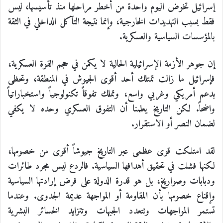
إسرائيل تخوض اليوم واحدة من أخطر مراحلها منذ تأسيسها، ليس
فقط بسبب التهديدات الخارجية، وإنما نتيجة التآكل الداخلي في الثقة
بالمؤسسات السياسية والعسكرية.
إن جوهر الأزمة الإسرائيلية الحالية لا يكمن في حجم القوة العسكرية،
فإسرائيل ما زالت تمتلك أحد أقوى الجيوش في المنطقة، وتحظى
بدعم أمريكي وغربي واسع، وتملك تفوقاً تكنولوجياً واستخباراتياً
واضحاً. لكن التاريخ يعلمنا أن التفوق العسكري وحده لا يكفي
لضمان النصر أو الاستقرار.
لقد امتلكت قوى عظمى عبر التاريخ جيوشاً أقوى من خصومها،
لكنها فشلت في تحقيق أهدافها السياسية. فالردع ليس مجرد طائرات
ودبابات وصواريخ، بل هو قدرة الدولة على فرض إرادتها السياسية
وإقناع خصومها بأن المقاومة أو المواجهة عديمة الجدوى. وعندما
تستمر المواجهات وتتعدد الجبهات وتتزايد الخسائر البشرية