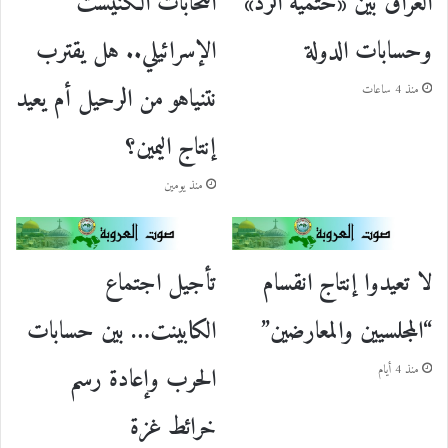
العراق بين «حتمية الرد»
انتخابات الكنيست
وحسابات الدولة
الإسرائيلي.. هل يقترب
نتنياهو من الرحيل أم يعيد
منذ 4 ساعات
إنتاج اليمين؟
منذ يومين
لا تعيدوا إنتاج انقسام
تأجيل اجتماع
“المجلسيين والمعارضين”
الكابينت… بين حسابات
الحرب وإعادة رسم
منذ 4 أيام
خرائط غزة