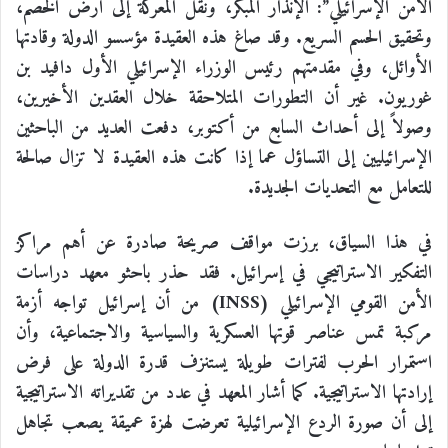
الأمن الإسرائيلي”: الإنذار المبكر، ونقل المعركة إلى أرض الخصم،
وتحقيق الحسم السريع. وقد صاغ هذه العقيدة مؤسسو الدولة وقادتها
الأوائل، وفي مقدمتهم رئيس الوزراء الإسرائيلي الأول دافيد بن
غوريون. غير أن التطورات المتلاحقة خلال العقدين الأخيرين،
وصولاً إلى أحداث السابع من أكتوبر، دفعت العديد من الباحثين
الإسرائيليين إلى التساؤل عما إذا كانت هذه العقيدة لا تزال صالحة
للتعامل مع التحديات الجديدة.
في هذا السياق، برزت مواقف صريحة صادرة عن أهم مراكز
التفكير الاستراتيجي في إسرائيل. فقد حذر باحثو معهد دراسات
الأمن القومي الإسرائيلي (
INSS
) من أن إسرائيل تواجه أزمة
مركبة تمس عناصر قوتها العسكرية والسياسية والاجتماعية، وأن
استمرار الحرب لفترات طويلة يستنزف قدرة الدولة على فرض
إرادتها الاستراتيجية. كما أشار المعهد في عدد من تقديراته الاستراتيجية
إلى أن صورة الردع الإسرائيلية تعرضت لهزة عميقة يصعب تجاهل