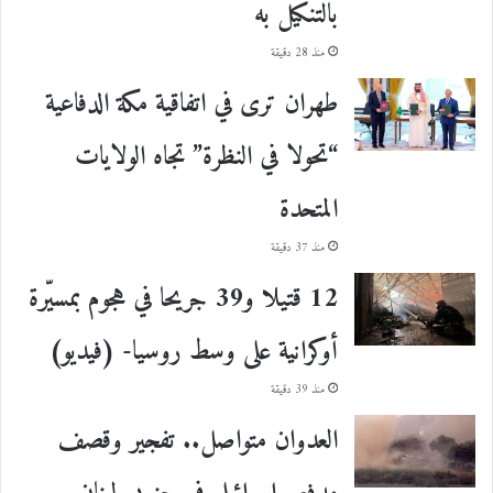
بالتنكيل به
منذ 28 دقيقة
طهران ترى في اتفاقية مكة الدفاعية
“تحولا في النظرة” تجاه الولايات
المتحدة
منذ 37 دقيقة
12 قتيلا و39 جريحا في هجوم بمسيّرة
أوكرانية على وسط روسيا- (فيديو)
منذ 39 دقيقة
العدوان متواصل.. تفجير وقصف