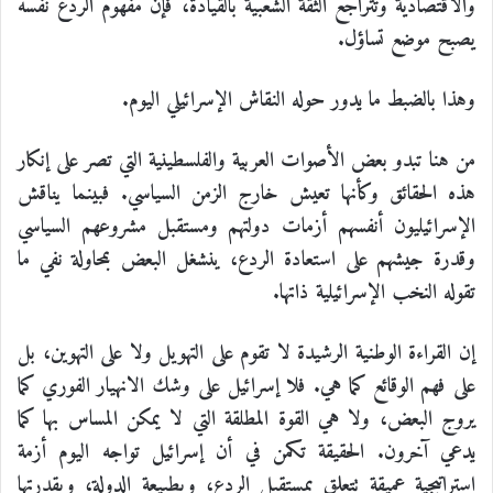
والاقتصادية وتتراجع الثقة الشعبية بالقيادة، فإن مفهوم الردع نفسه
يصبح موضع تساؤل.
وهذا بالضبط ما يدور حوله النقاش الإسرائيلي اليوم.
من هنا تبدو بعض الأصوات العربية والفلسطينية التي تصر على إنكار
هذه الحقائق وكأنها تعيش خارج الزمن السياسي. فبينما يناقش
الإسرائيليون أنفسهم أزمات دولتهم ومستقبل مشروعهم السياسي
وقدرة جيشهم على استعادة الردع، ينشغل البعض بمحاولة نفي ما
تقوله النخب الإسرائيلية ذاتها.
إن القراءة الوطنية الرشيدة لا تقوم على التهويل ولا على التهوين، بل
على فهم الوقائع كما هي. فلا إسرائيل على وشك الانهيار الفوري كما
يروج البعض، ولا هي القوة المطلقة التي لا يمكن المساس بها كما
يدعي آخرون. الحقيقة تكمن في أن إسرائيل تواجه اليوم أزمة
استراتيجية عميقة تتعلق بمستقبل الردع، وبطبيعة الدولة، وبقدرتها