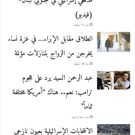
مدفعي إسرائيلي في جنوبي لبنان-
(فيديو)
منذ 55 دقيقة
الطلاق مقابل الإبراء… في غزة نساء
يخرجن من الزواج بتنازلات مؤلمة
منذ 58 دقيقة
عبد الرحمن السيد يرد على هجوم
ترامب: نعم.. هناك “أمريكا مختلفة
تماماً”
منذ ساعة واحدة
الانتخابات الإسرائيلية بعيون نازحي