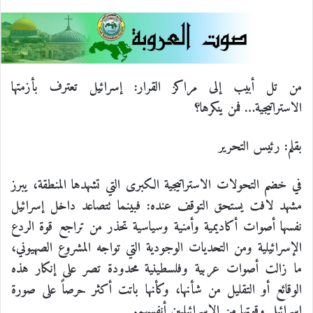
ي
X
ي
T
ي
R
ا
س
ن
u
ن
e
ت
ب
ك
m
ت
d
س
من تل أبيب إلى مراكز القرار: إسرائيل تعترف بأزمتها
الاستراتيجية… فمن ينكرها؟
و
د
b
ي
d
ا
بقلم: رئيس التحرير
ك
إ
l
ر
i
ب
ن
r
ي
t
في خضم التحولات الاستراتيجية الكبرى التي تشهدها المنطقة، يبرز
مشهد لافت يستحق التوقف عنده: فبينما تتصاعد داخل إسرائيل
س
نفسها أصوات أكاديمية وأمنية وسياسية تحذر من تراجع قوة الردع
الإسرائيلية ومن التحديات الوجودية التي تواجه المشروع الصهيوني،
ت
ما زالت أصوات عربية وفلسطينية محدودة تصر على إنكار هذه
الوقائع أو التقليل من شأنها، وكأنها باتت أكثر حرصاً على صورة
إسرائيل وقوتها من الإسرائيليين أنفسهم.