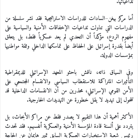
تداعياتها.
أما مركز بيغن–السادات للدراسات الاستراتيجية فقد نشر سلسلة من
الدراسات التي تناولت تداعيات الإخفاقات الأمنية والسياسية على
مفهوم الردع، مؤكداً أن التحدي لم يعد عسكرياً فقط، بل يتعلق
أيضاً بقدرة إسرائيل على الحفاظ على تماسكها الداخلي وثقة مواطنيها
بمؤسسات الدولة.
وفي السياق ذاته، ناقش باحثو المعهد الإسرائيلي للديمقراطية
التأثيرات المتراكمة للاستقطاب السياسي والانقسام المجتمعي على
الأمن القومي الإسرائيلي، محذرين من أن الانقسامات الداخلية قد
تتحول إلى تهديد لا يقل خطورة عن التهديدات الخارجية.
الأكثر أهمية أن هذا التقييم لا يصدر فقط عن مراكز الأبحاث، بل
يتردد على ألسنة قادة المؤسسة الأمنية والعسكرية أنفسهم. فقد تحدث
رئيس شعبة الاستخبارات العسكرية السابق تمير هايمان عن الحاجة