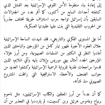
إلى إعادة بناء منظومة الأمن القومي الإسرائيلية بعد الفشل الذي
كشفته أحداث السابع من أكتوبر. كما أقر عدد من الجنرالات
السابقين بأن إسرائيل تواجه حرب استنزاف طويلة تختلف جذرياً
عن الحروب التقليدية التي بنت عليها عقيدتها العسكرية.
أما على المستوى الفكري والتاريخي، فقد شهدت الساحة الإسرائيلية
خلال العقود الأخيرة ظهور تيار كامل من المؤرخين والباحثين الذين
أعادوا النظر في الكثير من المسلمات الصهيونية. ومن أبرز هؤلاء
المؤرخين الجدد أمثال بيني موريس وإيلان بابيه وآفي شلايم، الذين
قدموا مراجعات نقدية للرواية الرسمية الإسرائيلية وكشفوا العديد من
جوانب الضعف والأخطاء الاستراتيجية التي رافقت المشروع
الصهيوني منذ نشأته.
كما أن عدداً من أبرز المعلقين والكتاب الإسرائيليين، مثل ناحوم
برنياع وعاموس هرئيل وبن كسبيت، لم يترددوا في التحذير من أن