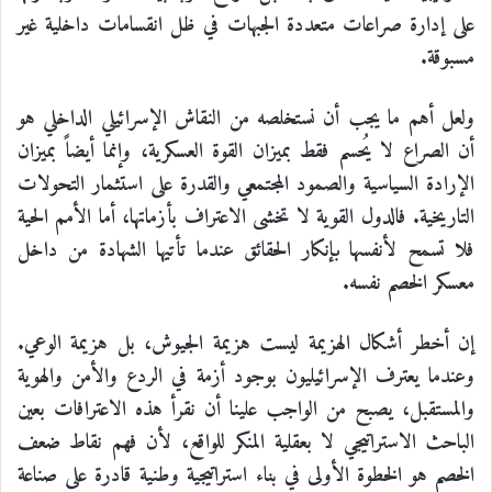
على إدارة صراعات متعددة الجبهات في ظل انقسامات داخلية غير
مسبوقة.
ولعل أهم ما يجب أن نستخلصه من النقاش الإسرائيلي الداخلي هو
أن الصراع لا يُحسم فقط بميزان القوة العسكرية، وإنما أيضاً بميزان
الإرادة السياسية والصمود المجتمعي والقدرة على استثمار التحولات
التاريخية. فالدول القوية لا تخشى الاعتراف بأزماتها، أما الأمم الحية
فلا تسمح لأنفسها بإنكار الحقائق عندما تأتيها الشهادة من داخل
معسكر الخصم نفسه.
إن أخطر أشكال الهزيمة ليست هزيمة الجيوش، بل هزيمة الوعي.
وعندما يعترف الإسرائيليون بوجود أزمة في الردع والأمن والهوية
والمستقبل، يصبح من الواجب علينا أن نقرأ هذه الاعترافات بعين
الباحث الاستراتيجي لا بعقلية المنكر للواقع، لأن فهم نقاط ضعف
الخصم هو الخطوة الأولى في بناء استراتيجية وطنية قادرة على صناعة