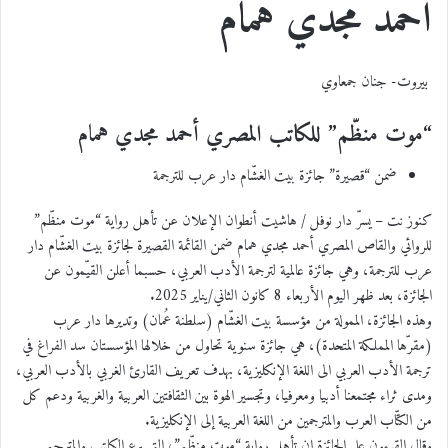
أحمد مجدي همام
بيروت- جنان جمعاوي
“موت منظّم” للكاتب المصري أحمد مجدي همام
ضمن “قصيرة” جائزة بيت الغشّام دار عرب للترجمة
كنوز نت – يسرّ دار نوفل / هاشيت أنطوان الإعلان عن تأهل رواية “موت منظّم”
للروائي والقاص المصري أحمد مجدي همام ضمن القائمة القصيرة لجائزة بيت الغشّام دار
عرب للترجمة، وهي جائزة عالمية لترجمة الأدب العربي، حسبما أعلن القيّمون عن
الجائزة، بعد ظهر اليوم الأربعاء 8 كانون الثاني/يناير 2025.
وهذه الجائزة، الممولة من مؤسسة بيت الغشّام (سلطنة عُمان) وتديرها دار عرب
(مقرّها المملكة المتحدة)، هي جائزة سنوية تحاول من خلالها المؤسستان سد الفراغ في
ترجمة الأدب العربي الى اللغة الإنكليزية، بهدف تعريف القارئ الغربي بالأدب العربي،
ومدى ثراء مجتمعنا أدبيا ومعرفيا، وتجسير الهوة بين الثقافتين العربية والغربية ودعم كل
من الكتّاب العرب والمترجمين من اللغة العربية إلى الإنكليزية.
وقال القيمون على الجائزة إن تأهل رواية “موت منظّم”، التي برع الكاتب والمترجم