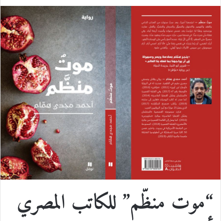
ي
X
ي
T
ي
R
ا
س
ن
u
ن
e
ت
ب
ك
m
ت
d
س
و
د
b
ي
d
ا
ك
إ
l
ر
i
ب
ن
r
ي
t
س
ت
“موت منظّم” للكاتب المصري