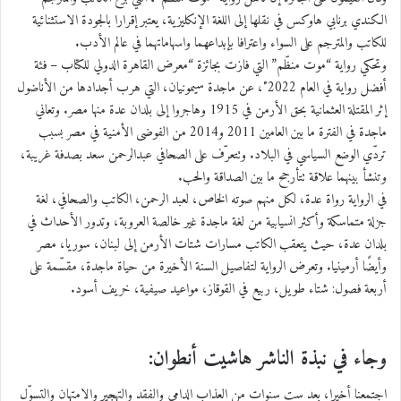
الكندي برنابي هاوكس في نقلها إلى اللغة الإنكليزية، يعتبر إقرارا بالجودة الاستثنائية
للكاتب والمترجم على السواء واعترافا بإبداعهما واسهاماتهما في عالم الأدب.
وتحكي رواية “موت منظّم” التي فازت بجائزة “معرض القاهرة الدولي للكتاب – فئة
أفضل رواية في العام 2022″، عن ماجدة سيمونيان، التي هرب أجدادها من الأناضول
إثر المقتلة العثمانية بحق الأرمن في 1915 وهاجروا إلى بلدان عدة منها مصر. وتعاني
ماجدة في الفترة ما بين العامين 2011 و2014 من الفوضى الأمنية في مصر بسبب
تردّي الوضع السياسي في البلاد. وتتعرّف على الصحافي عبدالرحمن سعد بصدفة غريبة،
وتنشأ بينهما علاقة تتأرجح ما بين الصداقة والحب.
في الرواية رواة عدة، لكل منهم صوته الخاص، لعبد الرحمن، الكاتب والصحافي، لغة
جزلة متماسكة وأكثر انسيابية من لغة ماجدة غير خالصة العروبة، وتدور الأحداث في
بلدان عدة، حيث يتعقب الكاتب مسارات شتات الأرمن إلى لبنان، سوريا، مصر
وأيضًا أرمينيا. وتعرض الرواية لتفاصيل السنة الأخيرة من حياة ماجدة، مقسّمة على
أربعة فصول: شتاء طويل، ربيع في القوقاز، مواعيد صيفية، خريف أسود.
وجاء في نبذة الناشر هاشيت أنطوان:
اجتمعنا أخيرا، بعد ست سنوات من العذاب الدامي والفقد والتهجير والامتهان والتسوّل