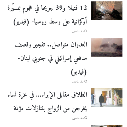
12 قتيلا و39 جريحا في هجوم بمسيّرة
أوكرانية على وسط روسيا- (فيديو)
منذ ساعتين
العدوان متواصل.. تفجير وقصف
مدفعي إسرائيلي في جنوبي لبنان-
(فيديو)
منذ ساعتين
الطلاق مقابل الإبراء… في غزة نساء
يخرجن من الزواج بتنازلات مؤلمة
منذ ساعتين