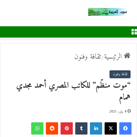
القائمة
الرئيسية
ثقافة وفنون
/
ثقافة وفنون
“موت منظّم” للكاتب المصري أحمد مجدي
همام
8 يناير، 2025
ف
ل
ب
و