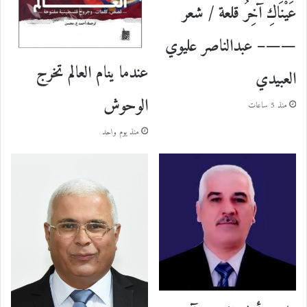
عَيْنَاكِ آخِرُ قلعة / شعر
——– عبدالناصر عليوي
عندما ينام العالم تخرج
العبيدي
الوحوش
منذ 5 ساعات
منذ يوم واحد