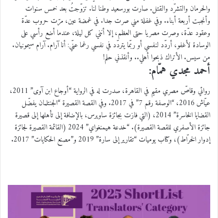
والحرمان والتشرّد والقتل. صارت بورسعيد وطنا لنا. تزوّجتُ بعد خمس سنوات
وأنجبت أربعة أبناء. وفي غفلة مني صرت جدا. في غمضة عين، مرّت حروب عدّة
وعقود عدّة، وصرت مصريا حتى العظم، إلا أنني كل ليلة، عندما أضع رأسي على
الوسادة لأغفو، أردّد لنفسي أو ربّما يتردّد في نفسي رغما عنّي: أنا آرام. آرام سيمونيان.
من سيس. الأتراك ذبحوا أهلي.. وأنقذني حلم!
أحمد مجدي همّام:
روائي وقاصّ مصري مقيم في القاهرة، صدرت له في الرواية “أوجاع ابن آوى” 2011،
عيّاش 2016، “الوصفة رقم 7” في 2017. وفي القصة القصيرة “الجنتلمان يفضّل
القضايا الخاسرة” 2014، (التي فازت بجائزة ساويرس، بالإضافة إلى تأهلها إلى قصيرة
جائزة الأصفري للقصة القصيرة). “خدعة هيمنغواي” 2024 (القائمة القصيرة لجائزة
إدوار الخرّاط)، وكتاب يوميات “تقارير إلى سارة” 2019 و”مصنع الحكايات” 2017.