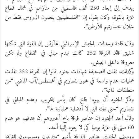
يهدف إلى إبعاد 250 ألف فلسطيني من منازلهم في شمال قطاع
غزة بالقوة، وكان يقول إن “الفلسطينيين يتعلمون الدروس فقط من
خلال خسارتهم للأرض”.
وقال قادة وحدات بالجيش الإسرائيلي لهآرتس إن القوة التي شكلها
شقيق قائد الفرقة 252 كانت تهدم مباني في القطاع ولم تكن
معروفة داخل الجيش.
وكذلك، نقلت الصحيفة شهادات جنود قالوا إن الفرقة 252 نفذت
عمليات هدم واسعة في محور نتساريم في أغسطس/آب الماضي “من
منطلقات ذاتية”.
وذكر الجنود أن يهودا فاخ كان يأمر بتخريب وهدم المباني في
نتساريم “حتى تلك التي لا أفضلية عملياتية لها”.
وقال أحد الجنود إن عناصر فرقة باخ أخبروهم أن هدفهم هو هدم
60 مبنى في غزة يوميا كي لا يعود إليها أحد.
ووصف الجندي عناصر الفرقة بأنهم “متدينون ومسمومون للغاية،