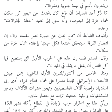
ويشعرون بأنهم في مهمة جنونية ومشرفة”.
كما ذكر أحد الضباط أن فاخ كان يتحدث عن تهجير كل سكان
شمال غزة إلى الجنوب، وأنه سعى إلى تنفيذ “خطة الجنرالات”
وحده.
وأضاف الضابط أن “فاخ بحث عن صورة نصر لنفسه، وقال إن
انتصار الفرقة سيتحقق عندما تكمل مهمتها بإخلاء شمال غزة من
سكانه”.
وقال المصدر نفسه إن هذه هي “الحرب الأولى التي يستطيع فيها
كل شخص أن يفعل ما يشاء في الميدان”.
ومنذ الخامس من أكتوبر/تشرين الأول الماضي، يشن جيش
الاحتلال الإسرائيلي هجوما مدمرا على شمال قطاع غزة، أدى إلى
استشهاد وإصابة آلاف الفلسطينيين وتهجير عشرات الآلاف وتدمير
المستشفيات والبنية التحتية، تزامنا مع حصار خانق.
ويأتي هذا مع استمرار حرب الإبادة في القطاع بأكمله للشهر الـ15
على التوالي، حيث بلغ عدد الشهداء والجرحى أكثر من 153 ألفا،