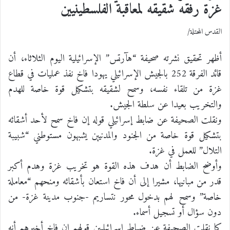
غزة رفقه شقيقه لمعاقبة الفلسطينيين
القدس المحتلة/
أظهر تحقيق نشرته صحيفة “هآرتس” الإسرائيلية اليوم الثلاثاء، أن
قائد الفرقة 252 بالجيش الإسرائيلي يهودا فاخ نفذ عمليات في قطاع
غزة من تلقاء نفسه، وسمح لشقيقه بتشكيل قوة خاصة للهدم
والتخريب بعيدا عن سلطة الجيش.
ونقلت الصحيفة عن ضابط إسرائيلي قوله إن فاخ سمح لأحد أشقائه
بتشكيل قوة خاصة من الجنود والمدنيين يشبهون مستوطني “شبيبة
التلال” للعمل في غزة.
وأوضح الضابط أن هدف هذه القوة هو تخريب غزة وهدم أكبر
قدر من مبانيها، مشيرا إلى أن فاخ استعان بأشقائه ومنحهم “معاملة
خاصة” وسمح لهم بدخول محور نتساريم -جنوب مدينة غزة- من
دون سؤال أو تسجيل أسماء.
كما نقلت الصحيفة عن ضباط إسرائيليين قولهم إن فاخ أخبرهم أنه