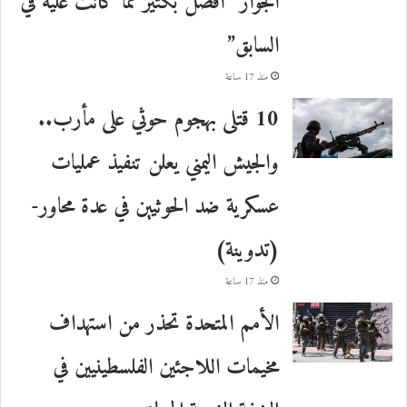
الجوار “أفضل بكثير مما كانت عليه في
السابق”
منذ 17 ساعة
10 قتلى بهجوم حوثي على مأرب..
والجيش اليمني يعلن تنفيذ عمليات
عسكرية ضد الحوثيين في عدة محاور-
(تدوينة)
منذ 17 ساعة
الأمم المتحدة تحذر من استهداف
مخيمات اللاجئين الفلسطينيين في