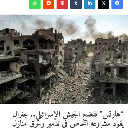
ف
ل
ب
و
ي
X
ي
T
ي
R
ا
س
ن
u
ن
e
ت
ب
ك
m
ت
d
س
و
د
b
ي
d
ا
ك
إ
l
ر
i
ب
ن
r
ي
t
س
“هارتس” تفضح الجيش الإسرائيلي.. جنرال
ت
يقود مشروعه الخاص في تدمير وحرق منازل