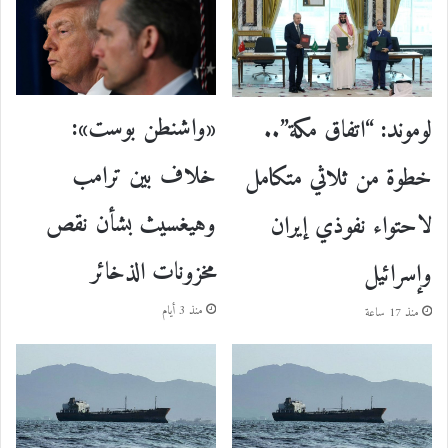
«واشنطن بوست»:
لوموند: “اتفاق مكة”..
خلاف بين ترامب
خطوة من ثلاثي متكامل
وهيغسيث بشأن نقص
لاحتواء نفوذي إيران
مخزونات الذخائر
وإسرائيل
منذ 3 أيام
منذ 17 ساعة