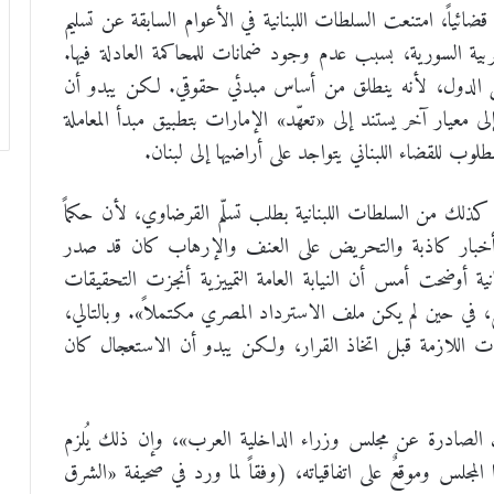
ضائياً، امتنعت السلطات اللبنانية في الأعوام السابقة عن تسليم
بية السورية، بسبب عدم وجود ضمانات للمحاكمة العادلة فيها.
 كل الدول، لأنه ينطلق من أساس مبدئي حقوقي. لكن يبدو أن
ى معيار آخر يستند إلى «تعهّد» الإمارات بتطبيق مبدأ المعاملة
وب للقضاء اللبناني يتواجد على أراضيها إلى لبنان.
كذلك من السلطات اللبنانية بطلب تسلّم القرضاوي، لأن حكماً
ر بجرم إذاعة أخبار كاذبة والتحريض على العنف والإرهاب كان قد صدر
ة أوضحت أمس أن النيابة العامة التمييزية أنجزت التحقيقات
ع، في حين لم يكن ملف الاسترداد المصري مكتملاً». وبالتالي،
ت اللازمة قبل اتخاذ القرار، ولكن يبدو أن الاستعجال كان
ف الصادرة عن مجلس وزراء الداخلية العرب»، وإن ذلك يُلزم
المجلس وموقعٌ على اتفاقياته، (وفقاً لما ورد في صحيفة «الشرق