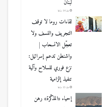
لبنان
منذ 14 ساعة
لقاءات روما لا توقف
التجريف والنسف ولا
تعجّل الانسحاب |
واشنطن تدعم إسرائيل:
نزع فوري للسلاح وآلية
تنفيذ إلزامية
منذ 15 ساعة
إحياء «المذكّرة» رهن