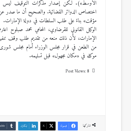
الأوسط»). لكن إصدار مذكرات التوقيف ليس م
اختصاص الدوائر القضائية. والصحيح أن ما صدر عن ا
مؤقت» بناءً على طلب السلطات في دولة الإمارات.
الوكيل القانوني للقرضاوي، المحامي محمد صبلوح اعت
الإمارات، لأن ذلك منعه من تقديم طلب وقف تنفيذ 
من الطعن في قرار مجلس الوزراء أمام مجلس شورى 
موكله في «مكان مجهول» قبل تسليمه.
Post Views:
8
شاركها
فيسبوك
‫X
لينكدإن