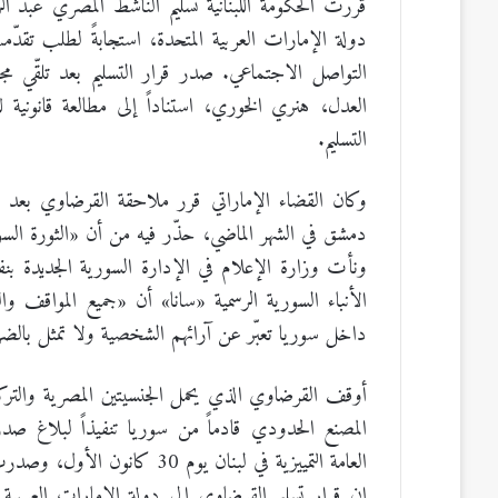
قررت الحكومة اللبنانية تسليم الناشط المصري عبد 
دولة الإمارات العربية المتحدة، استجابةً لطلب تقدّم
التواصل الاجتماعي. صدر قرار التسليم بعد تلقّي
العدل، هنري الخوري، استناداً إلى مطالعة قانونية للني
التسليم.
وكان القضاء الإماراتي قرر ملاحقة القرضاوي بعد بثّ
دمشق في الشهر الماضي، حذّر فيه من أن «الثورة السو
ونأت وزارة الإعلام في الإدارة السورية الجديدة ب
الأنباء السورية الرسمية «سانا» أن «جميع المواقف و
داخل سوريا تعبّر عن آرائهم الشخصية ولا تمثل بالض
المصنع الحدودي قادماً من سوريا تنفيذاً لبلاغ صدر 
العامة التمييزية في لبنان يوم 30 كانون الأول، وصدرت مذكرة توقيف وجاهية بحقه.
إن قرار تسليم القرضاوي إلى دولة الإمارات العر