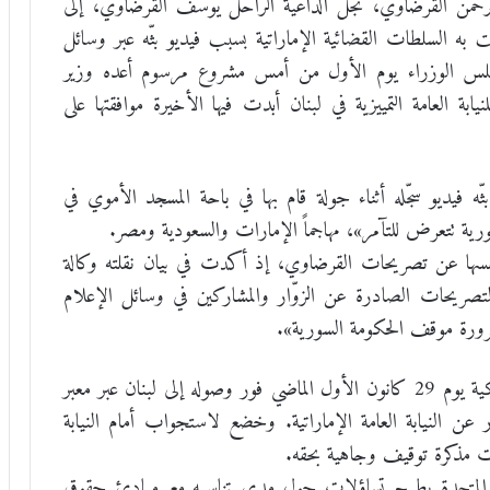
الرحمن القرضاوي، نجل الداعية الراحل يوسف القرضاوي، إلى
ت به السلطات القضائية الإماراتية بسبب فيديو بثّه عبر وسائل
 مجلس الوزراء يوم الأول من أمس مشروع مرسوم أعده وزير
ابة العامة التمييزية في لبنان أبدت فيها الأخيرة موافقتها على
ه فيديو سجّله أثناء جولة قام بها في باحة المسجد الأموي في
رية تتعرض للتآمر»، مهاجماً الإمارات والسعودية ومصر.
نفسها عن تصريحات القرضاوي، إذ أكدت في بيان نقلته وكالة
التصريحات الصادرة عن الزوّار والمشاركين في وسائل الإعلام
رورة موقف الحكومة السورية».
أوقف القرضاوي الذي يحمل الجنسيتين المصرية والتركية يوم 29 كانون الأول الماضي فور وصوله إلى لبنان عبر معبر
عن النيابة العامة الإماراتية. وخضع لاستجواب أمام النيابة
بية المتحدة يطرح تساؤلات حول مدى تناسبه مع مبادئ حقوق