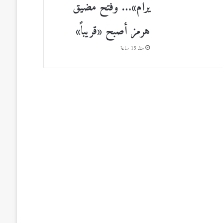
يرام»… وفتح مضيق
هرمز أصبح «قريباً»
منذ 15 ساعة