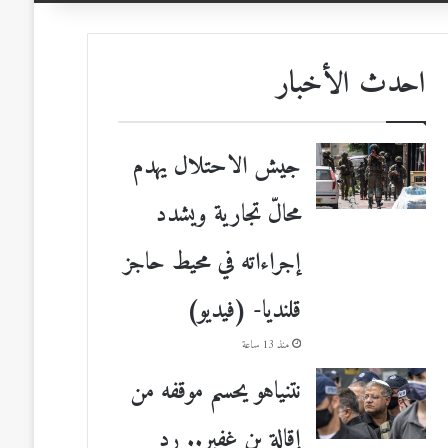
احدث الأخبار
جيش الاحتلال يهدم
محالّ تجارية ويشدد
إجراءاته في محيط حاجز
قلنديا- (فيديو)
منذ 13 ساعة
نتنياهو يحسم موقفه من
إقالة بن غفير.. رد