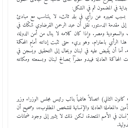
داية في المضمون ثم في الشكل:
 بسبب تعبيره عن رأي في بلد ثالث، لا يتناسب مع مبادئ
ً إلى مقدمة الدستور. نُقل أن عبد الرحمن القرضاوي شكّك في
 والسعودية ومصر. وإذا كان كلامه لا ينال من أمن الدولة،
ذا الرأي باحترام. وهو بريء حتى تثبت إدانته أمام المحكمة
. أما أن يُقبض عليه في لبنان ويحال إلى التحقيق ويُسجن في
 المحاكمة العادلة فيبدو مضرّاً بمصالح لبنان وبسمعته ومكانته
صحيح أن الرئيس نجيب ميقاتي أجرى يوم الإثنين (6 كانون الثاني) اتصالاً هاتفياً بنائب رئيس مجلس الوزراء وزير
تأمين «المعاملة العادلة والإنسانية للشخص المطلوب»، وصحيح أن
إنسان في الأمم المتحدة، لكن ذلك لا يشير إلى وجود ضمانات
دولية.