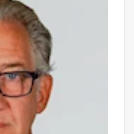
س
ن
u
ن
e
ب
ك
m
ت
d
و
د
b
ي
d
ك
إ
l
ر
i
ن
r
ي
t
س
ت