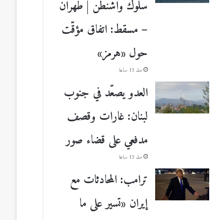
سلوك واشنطن | طهران
– مسقط: اتفاق مؤقّت
حول «هرمز»
منذ 15 ساعة
العدو يصعّد في جنوب
لبنان: غارات وقصف
مدفعي على قضاء صور
منذ 15 ساعة
ترامب: المحادثات مع
إيران «تسير على ما