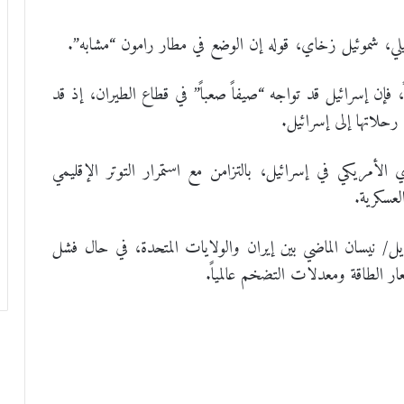
يلي، شموئيل زخاي، قوله إن الوضع في مطار رامون “مشابه”.
فإن إسرائيل قد تواجه “صيفاً صعباً” في قطاع الطيران، إذ قد
حلاتها إلى إسرائيل.
أمريكي في إسرائيل، بالتزامن مع استمرار التوتر الإقليمي
لعسكرية.
زايد المخاوف من انهيار الهدنة السارية منذ 8 أبريل/ نيسان الماضي بين إيران والولايات المتحدة، في حال فشل
ار الطاقة ومعدلات التضخم عالمياً.