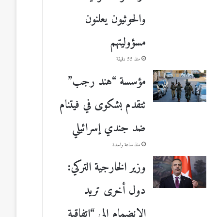
والحوثيون يعلنون
مسؤوليتهم
منذ 55 دقيقة
مؤسسة “هند رجب”
تتقدم بشكوى في فيتنام
ضد جندي إسرائيلي
منذ ساعة واحدة
وزير الخارجية التركي:
دول أخرى تريد
الانضمام إلى “اتفاقية