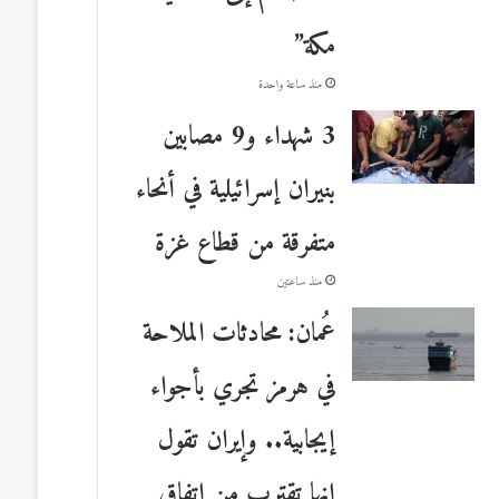
مكة”
منذ ساعة واحدة
3 شهداء و9 مصابين
بنيران إسرائيلية في أنحاء
متفرقة من قطاع غزة
منذ ساعتين
عُمان: محادثات الملاحة
في هرمز تجري بأجواء
إيجابية.. وإيران تقول
إنها تقترب من اتفاق