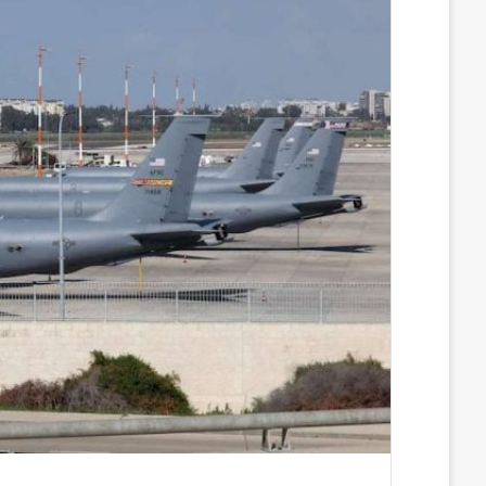
س
ن
u
ن
e
ب
ك
m
ت
d
و
د
b
ي
d
ك
إ
l
ر
i
ن
r
ي
t
س
ت