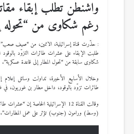
واشنطن تطلب إبقاء مقاتل
رغم شكاوى من “تحوله إل
: حذّرت قناة إسرائيلية، الاثنين، من “صيف صعب” يو
طلبت الإبقاء على عشرات طائرات التزوّد بالوقود ال
شكاوى سابقة من “تحول المطار إلى قاعدة عسكرية”.
وخلال الأسابيع الأخيرة، تداولت وسائل إعلام إسر
طائرات تزوّد بالوقود، داخل مطار بن غوريون، في ظ
وقالت القناة 12 الإسرائيلية الخاصة إن “
(وسط) ورامون (جنوب) تؤثر على عمل المطارات”.