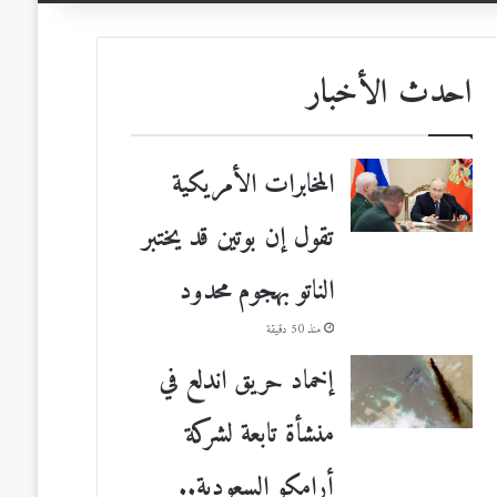
احدث الأخبار
المخابرات الأمريكية
تقول إن بوتين قد يختبر
الناتو بهجوم محدود
منذ 50 دقيقة
إخماد حريق اندلع في
منشأة تابعة لشركة
أرامكو السعودية..