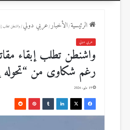
عن
الرئيسية
الأخبار
عربي دولي
/
/
/
واشنطن تطلب إبق
عربي دولي
واشنطن تطلب إبقاء مقاتل
رغم شكاوى من “تحوله إل
19 مايو، 2026
ف
ل
ب
ي
X
ي
T
ي
R