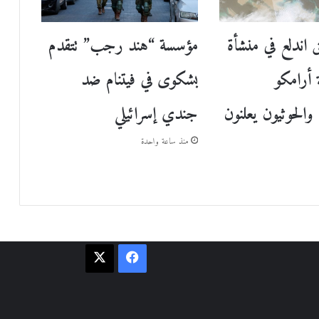
 اندلع في منشأة
مؤسسة “هند رجب” تتقدم
 أرامكو
بشكوى في فيتنام ضد
والحوثيون يعلنون
جندي إسرائيلي
منذ ساعة واحدة
فيسبوك
‫X