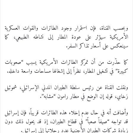
وبحسب القناة، فإن استمرار وجود الطائرات والقوات العسكرية
الأمريكية سيؤثر على عودة المطار إلى نشاطه الطبيعي، كما
سينعكس على أسعار تذاكر السفر.
كما حذّرت من أن تمركز الطائرات الأمريكية يسبب “صعوبات
كبيرة” في تشغيل المطار، نظراً إلى إشغالها مساحات واسعة داخله.
ونقلت القناة عن رئيس سلطة الطيران المدني الإسرائيلي، شموئيل
زخاي، قوله إن الوضع في مطار رامون “مشابه”.
وأضافت أنه في حال عدم إخلاء هذه الطائرات قريباً، فإن إسرائيل
قد تواجه “صيفاً صعباً” في قطاع الطيران، إذ قد يحول ذلك دون
زيادة شركات الطيران الأجنبية عدد رحلاتها إلى إسرائيل.