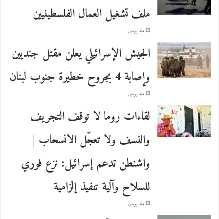
ملف تشغيل العمال الفلسطينيين
منذ يومين
الجيش الإسرائيلي يعلن مقتل جنديين
وإصابة 4 بجروح خطيرة جنوب لبنان
منذ يومين
لقاءات روما لا توقف التجريف
والنسف ولا تعجّل الانسحاب |
واشنطن تدعم إسرائيل: نزع فوري
للسلاح وآلية تنفيذ إلزامية
منذ يومين