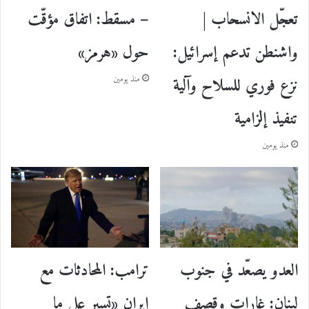
– مسقط: اتفاق مؤقّت
تعجّل الانسحاب |
حول «هرمز»
واشنطن تدعم إسرائيل:
نزع فوري للسلاح وآلية
منذ يومين
تنفيذ إلزامية
منذ يومين
ترامب: المحادثات مع
العدو يصعّد في جنوب
إيران «تسير على ما
لبنان: غارات وقصف