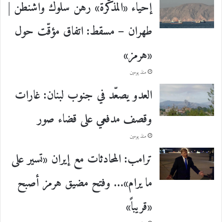
إحياء «المذكّرة» رهن سلوك واشنطن |
طهران – مسقط: اتفاق مؤقّت حول
«هرمز»
منذ يومين
العدو يصعّد في جنوب لبنان: غارات
وقصف مدفعي على قضاء صور
منذ يومين
ترامب: المحادثات مع إيران «تسير على
ما يرام»… وفتح مضيق هرمز أصبح
«قريباً»