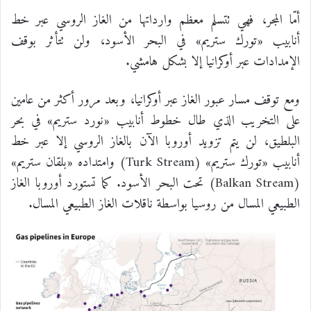
أمّا المجر، فهي تتسلم معظم وارداتها من الغاز الروسي عبر خط
أنابيب «تورك ستريم» في البحر الأسود، ولن تتأثر بوقف
الإمدادات عبر أوكرانيا إلا بشكل هامشي.
ومع توقف مسار عبور الغاز عبر أوكرانيا، وبعد مرور أكثر من عامين
على التخريب الذي طال خطوط أنابيب «نورد ستريم» في بحر
البلطيق، لن يتم تزويد أوروبا الآن بالغاز الروسي إلا عبر خط
أنابيب «تورك ستريم» (Turk Stream) وامتداده «بلقان ستريم»
(Balkan Stream) تحت البحر الأسود. كما تستورد أوروبا الغاز
الطبيعي المسال من روسيا بواسطة ناقلات الغاز الطبيعي المسال.