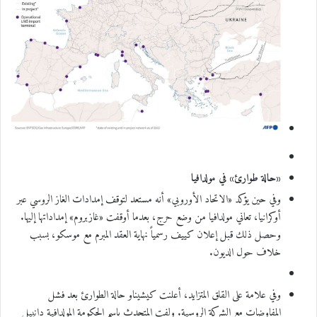
«حالة طوارئ» في مولدافيا
وفي حين يؤكد «الاتحاد الأوروبي» أنه مستعد لتوقف إمدادات الغاز الروسي عبر
أوكرانيا، تعاني مولدافيا من وضع حرج، بعدما أوقفت «غازبروم» إمداداتها إليها.
وحصل ذلك قبل إعلان كييف رسمياً نهاية العقد المبرم مع موسكو، بسبب
خلاف حول الديون.
وفي علامة على القلق المتزايد، أعلنت كيشيناو حالة الطوارئ بعد فشل
المفاوضات مع الشركة الروسية. ولفت المتحدث باسم الحكومة المولدافية دانييل