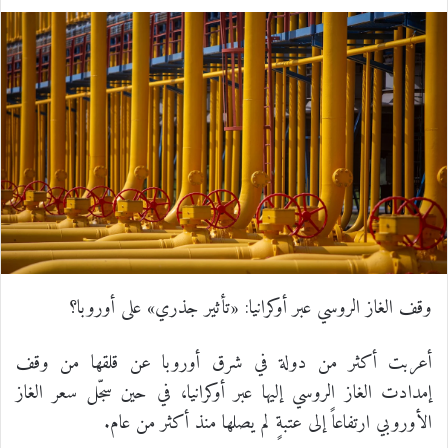
ي
X
ي
T
ي
R
ا
س
ن
u
ن
e
ت
ب
ك
m
ت
d
س
و
د
b
ي
d
ا
ك
إ
l
ر
i
ب
ن
r
ي
t
س
وقف الغاز الروسي عبر أوكرانيا: «تأثير جذري» على أوروبا؟
ت
أعربت أكثر من دولة في شرق أوروبا عن قلقها من وقف
إمدادت الغاز الروسي إليها عبر أوكرانيا، في حين سجّل سعر الغاز
الأوروبي ارتفاعاً إلى عتبةٍ لم يصلها منذ أكثر من عام.