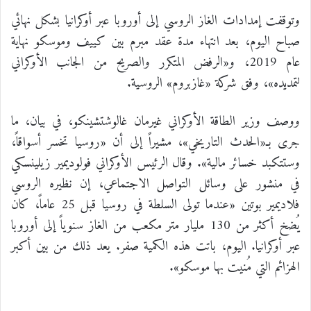
وتوقفت إمدادات الغاز الروسي إلى أوروبا عبر أوكرانيا بشكل نهائي
صباح اليوم، بعد انتهاء مدة عقد مبرم بين كييف وموسكو نهاية
عام 2019، و«الرفض المتكرر والصريح من الجانب الأوكراني
لتمديده»، وفق شركة «غازبروم» الروسية.
ووصف وزير الطاقة الأوكراني غيرمان غالوشتشينكو، في بيان، ما
جرى بـ«الحدث التاريخي»، مشيراً إلى أن «روسيا تخسر أسواقاً،
وستتكبد خسائر مالية». وقال الرئيس الأوكراني فولوديمير زيلينسكي
في منشور على وسائل التواصل الاجتماعي، إن نظيره الروسي
فلاديمير بوتين «عندما تولى السلطة في روسيا قبل 25 عاماً، كان
يُضخ أكثر من 130 مليار متر مكعب من الغاز سنوياً إلى أوروبا
عبر أوكرانيا. اليوم، باتت هذه الكمية صفر. يعد ذلك من بين أكبر
الهزائم التي مُنيت بها موسكو».