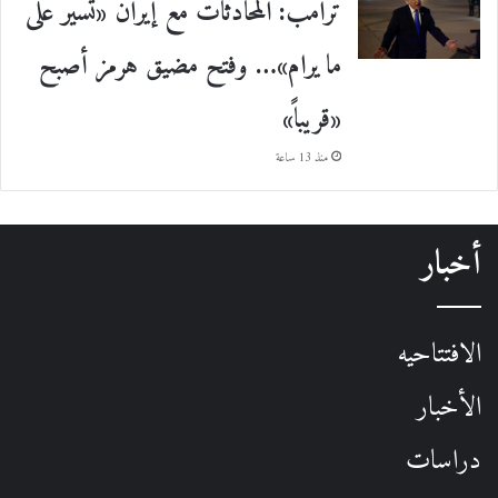
ترامب: المحادثات مع إيران «تسير على
ما يرام»… وفتح مضيق هرمز أصبح
«قريباً»
منذ 13 ساعة
أخبار
الافتتاحيه
الأخبار
دراسات