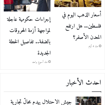
أسعار الذهب اليوم في
إجراءات حكومية عاجلة
فلسطين.. هل ارتفع
لمواجهة أزمة المحروقات
المعدن الأصفر؟
بالضفة.. تفاصيل الخطة
منذ 4 أيام
الجديدة
منذ أسبوع واحد
احدث الأخبار
جيش الاحتلال يهدم محالّ تجارية