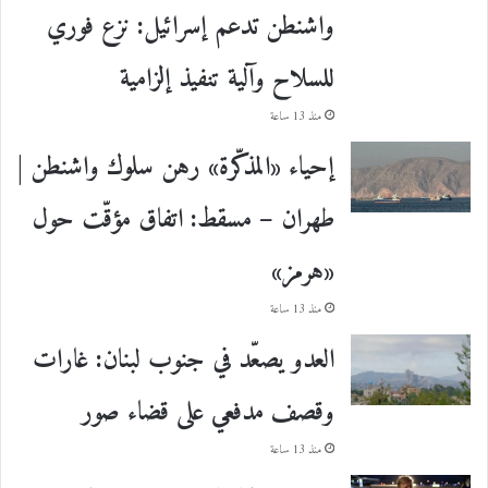
واشنطن تدعم إسرائيل: نزع فوري
للسلاح وآلية تنفيذ إلزامية
منذ 13 ساعة
إحياء «المذكّرة» رهن سلوك واشنطن |
طهران – مسقط: اتفاق مؤقّت حول
«هرمز»
منذ 13 ساعة
العدو يصعّد في جنوب لبنان: غارات
وقصف مدفعي على قضاء صور
منذ 13 ساعة