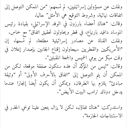
ونقلت عن مسؤولين إسرائيليين، لم تسمهم: “من الممكن التوصل إلى
اتفاقات نهائية، وشروط التوقيع هي الأمثل” حاليا.
وقالت: “هناك أعضاء بارزون في الوفد الإسرائيلي، بقيادة رئيس
الموساد دافيد بارنياع، في قطر ويحاولون تحقيق اتفاق” مع حماس.
ونقلت القناة عن مصادر إسرائيلية مطلعة، لم تسمها، إن
“الأمريكيين والقطريين سيحاولون إقناع الجانبين بإصدار إعلان في
وقت مبكر من يومي الخميس والجمعة المقبلين”.
وقالت: “ليس من المؤكد أن هذه ستكون صفقة موقعة، لكن من
الممكن أن يتم التوصل إلى “اتفاق بالأحرف الأولى” أو “وثيقة
مبادئ” يلتزم بها الطرفان، ويمكن أن يكون أيضا إنجازا عندما
يدخل دونالد ترامب البيت الأبيض”.
واستدركت: “هناك تفاؤل، لكن لا يزال يتعين علينا توخي الحذر في
الاستنتاجات الحازمة”.