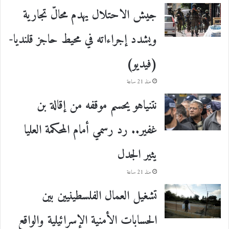
جيش الاحتلال يهدم محالّ تجارية
ويشدد إجراءاته في محيط حاجز قلنديا-
(فيديو)
منذ 21 ساعة
نتنياهو يحسم موقفه من إقالة بن
غفير.. رد رسمي أمام المحكمة العليا
يثير الجدل
منذ 21 ساعة
تشغيل العمال الفلسطينيين بين
الحسابات الأمنية الإسرائيلية والواقع