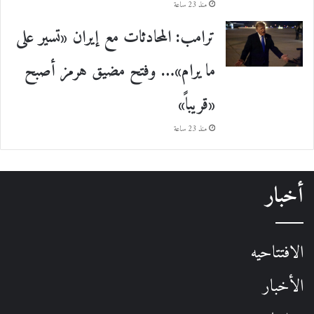
منذ 23 ساعة
ترامب: المحادثات مع إيران «تسير على
ما يرام»… وفتح مضيق هرمز أصبح
«قريباً»
منذ 23 ساعة
أخبار
الافتتاحيه
الأخبار