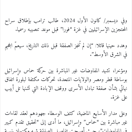
وفي ديسمبر/ كانون الأول 2024، طالب ترامب بإطلاق سراح
المحتجزين الإسرائيليين في غزة “فورا” قبل موعد تنصيبه رسميا.
وهدد حينها قائلا: “إن لم تُنجز الصفقة قبل ذلك التاريخ، سيعمّ الجحيم
في الشرق الأوسط”.
ومؤخرا، تشهد المفاوضات غير المباشرة بين حركة حماس وإسرائيل
بوساطة قطر ومصر والولايات المتحدة، تحركات مكثفة لبلورة اتفاق
نهائي بشأن صفقة تبادل الأسرى ووقف الإبادة التي تشنها تل أبيب
على غزة.
وعلى مدار الأسابيع الماضية، كثف الوسطاء جهودهم لعقد لقاءات
غير مباشرة بين “حماس” وإسرائيل، ما أدى إلى “تحقيق تقدم كبير
في المفاوضات”، حيث أصبحت تفاصيل الصفقة شبه مكتملة بنسبة