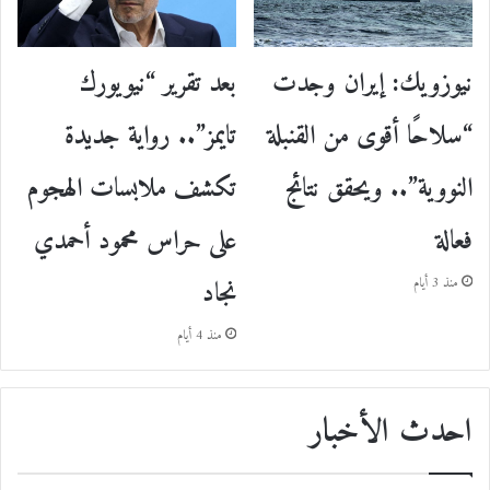
نيوزويك: إيران وجدت
بعد تقرير “نيويورك
“سلاحًا أقوى من القنبلة
تايمز”.. رواية جديدة
النووية”.. ويحقق نتائج
تكشف ملابسات الهجوم
فعالة
على حراس محمود أحمدي
نجاد
منذ 3 أيام
منذ 4 أيام
احدث الأخبار