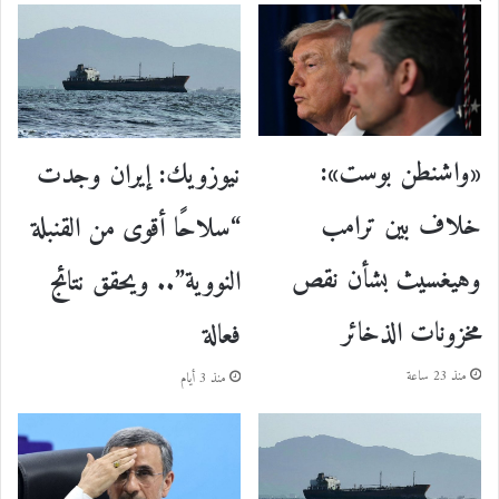
«واشنطن بوست»:
نيوزويك: إيران وجدت
خلاف بين ترامب
“سلاحًا أقوى من القنبلة
وهيغسيث بشأن نقص
النووية”.. ويحقق نتائج
مخزونات الذخائر
فعالة
منذ 23 ساعة
منذ 3 أيام