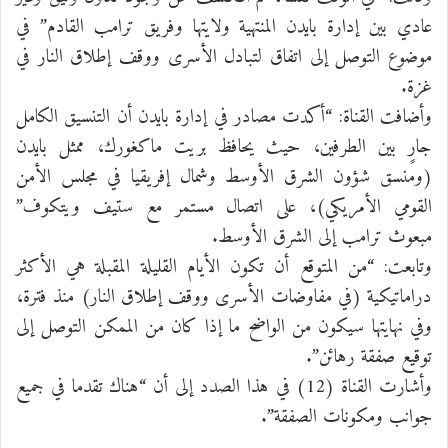
عادي بين إدارة بايدن المنتهية ولايتها وفريق ترامب القادم” في
موضوع التوصل إلى اتفاق لتبادل الأسرى ووقف إطلاق النار في
غزة.
وأضافت القناة: “أكدت مصادر في إدارة بايدن أن التنسيق الكامل
جارٍ بين الطرفين، حيث يحافظ بريت ماكغورك، ممثل بايدن
(ومنسق شؤون الشرق الأوسط وشمال إفريقيا في مجلس الأمن
القومي الأمريكي)، على اتصال مستمر مع ستيف ويتكوف”
مبعوث ترامب إلى الشرق الأوسط.
وتابعت: “من المتوقع أن تكون الأيام القليلة المقبلة هي الأكثر
دراماتيكية (في مفاوضات الأسرى ووقف إطلاق النار) منذ فترة،
وفي نهايتها سيكون من الواضح ما إذا كان من الممكن التوصل إلى
توقيع صفقة رهائن”.
وأشارت القناة (12) في هذا الصدد إلى أن “هناك تقدما في جميع
جوانب ومكونات الصفقة”.