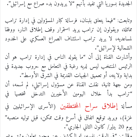
الجديدة بسوريا التي تفيد بأنهم “لا يريدون بدء صراع مع إسرائيل”.
وتابعت: “فيما يتعلق بلبنان، فرسالة كبار المسؤولين في إدارة ترامب
مماثلة، ويقولون إن ترامب يريد استمرار وقف إطلاق النار، ووفقا
لمساعديه، لا يريد ترامب استئناف الصراع العسكري على الحدود
الشمالية لإسرائيل”.
وأشارت القناة إلى أن “ما يقوله الناس في إدارة ترامب هو أن
الرئيس المنتخب ليس لديه رغبة في التعامل مع حروب جديدة في
بداية ولايته، أو تعميق الجبهات القديمة في الشرق الأوسط”.
ومن جهة ثانية، نقلت القناة عن مسؤول إسرائيلي، لم تسمه، أن
“ترامب بدأ خلال اليومين الأخيرين التدخل شخصيا في
إطلاق سراح المختطفين
مسألة
(الأسرى الإسرائيليين في
غزة)، ويريد توقيع اتفاق في أسرع وقت ممكن، قبل توليه منصبه”
يوم 20 يناير/ كانون الثاني الجاري”.
وقالت: “في الوقت نفسه، تم الكشف عن وجود تعاون وثيق وغير