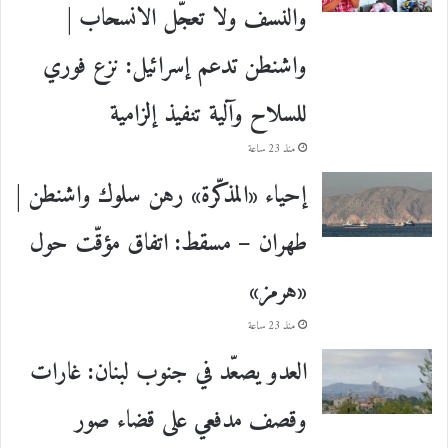
والنسف ولا تعجّل الانسحاب |
واشنطن تدعم إسرائيل: نزع فوري
للسلاح وآلية تنفيذ إلزامية
منذ 23 ساعة
إحياء «المذكّرة» رهن سلوك واشنطن |
طهران – مسقط: اتفاق مؤقّت حول
«هرمز»
منذ 23 ساعة
العدو يصعّد في جنوب لبنان: غارات
وقصف مدفعي على قضاء صور