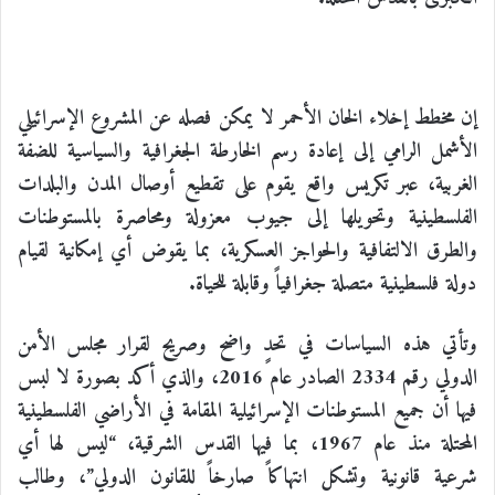
إن مخطط إخلاء الخان الأحمر لا يمكن فصله عن المشروع الإسرائيلي
الأشمل الرامي إلى إعادة رسم الخارطة الجغرافية والسياسية للضفة
الغربية، عبر تكريس واقع يقوم على تقطيع أوصال المدن والبلدات
الفلسطينية وتحويلها إلى جيوب معزولة ومحاصرة بالمستوطنات
والطرق الالتفافية والحواجز العسكرية، بما يقوض أي إمكانية لقيام
دولة فلسطينية متصلة جغرافياً وقابلة للحياة.
وتأتي هذه السياسات في تحدٍ واضح وصريح لقرار مجلس الأمن
الدولي رقم 2334 الصادر عام 2016، والذي أكد بصورة لا لبس
فيها أن جميع المستوطنات الإسرائيلية المقامة في الأراضي الفلسطينية
المحتلة منذ عام 1967، بما فيها القدس الشرقية، “ليس لها أي
شرعية قانونية وتشكل انتهاكاً صارخاً للقانون الدولي”، وطالب