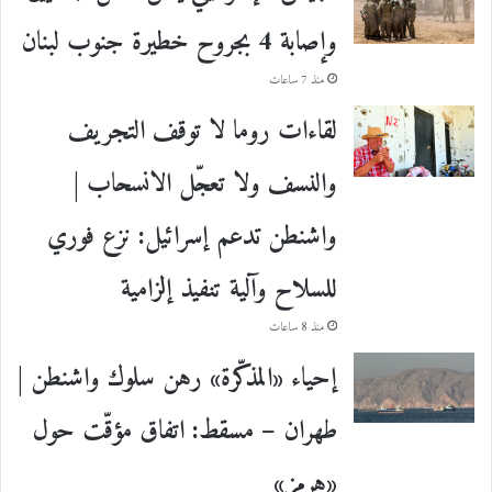
وإصابة 4 بجروح خطيرة جنوب لبنان
منذ 7 ساعات
لقاءات روما لا توقف التجريف
والنسف ولا تعجّل الانسحاب |
واشنطن تدعم إسرائيل: نزع فوري
للسلاح وآلية تنفيذ إلزامية
منذ 8 ساعات
إحياء «المذكّرة» رهن سلوك واشنطن |
طهران – مسقط: اتفاق مؤقّت حول
«هرمز»