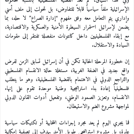
وفي هذا السياق، لم تعد القضية الفلسطينية بالنسبة للحكومة
الإسرائيلية ملفاً سياسياً قابلاً للتفاوض، بل تحولت إلى ملف أمني
وإداري يتم التعامل معه وفق مفهوم “إدارة الصراع” لا حله، بما
يضمن لإسرائيل استمرار السيطرة الأمنية والعسكرية والاقتصادية،
مع إبقاء الفلسطينيين داخل كانتونات منفصلة تفتقر إلى مقومات
السيادة والاستقلال.
إن خطورة المرحلة الحالية تكمن في أن إسرائيل تسابق الزمن لفرض
واقع جديد في الضفة الغربية، مستغلة حالة الانقسام الفلسطيني
والتراجع الدولي في الاهتمام بالقضية الفلسطينية، وهو ما يتطلب
فلسطينياً إعادة بناء استراتيجية وطنية موحدة تقوم على إنهاء
الانقسام، وتعزيز الصمود الوطني، وتفعيل أدوات القانون الدولي
لمواجهة مشروع الضم والاستيطان.
فما يجري اليوم لم يعد مجرد إجراءات انتخابية أو تكتيكات سياسية
عابرة، بل مشروع استراتيجي طويل الأمد يهدف إلى تصفية إمكانية