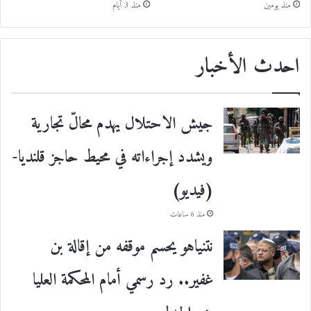
منذ يومين
منذ 3 أيام
احدث الأخبار
جيش الاحتلال يهدم محالّ تجارية
ويشدد إجراءاته في محيط حاجز قلنديا-
(فيديو)
منذ 6 ساعات
نتنياهو يحسم موقفه من إقالة بن
غفير.. رد رسمي أمام المحكمة العليا