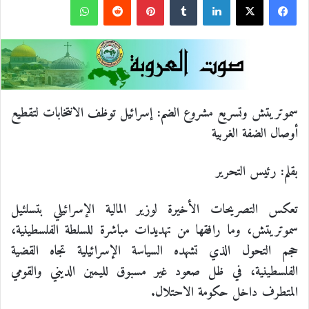
ف
ل
ب
و
ي
X
ي
T
ي
R
ا
س
ن
u
ن
e
ت
ب
ك
m
ت
d
س
سموتريتش وتسريع مشروع الضم: إسرائيل توظف الانتخابات لتقطيع
أوصال الضفة الغربية
و
د
b
ي
d
ا
بقلم: رئيس التحرير
ك
إ
l
ر
i
ب
ن
r
ي
t
تعكس التصريحات الأخيرة لوزير المالية الإسرائيلي بتسلئيل
سموتريتش، وما رافقها من تهديدات مباشرة للسلطة الفلسطينية،
س
حجم التحول الذي تشهده السياسة الإسرائيلية تجاه القضية
الفلسطينية، في ظل صعود غير مسبوق لليمين الديني والقومي
ت
المتطرف داخل حكومة الاحتلال.