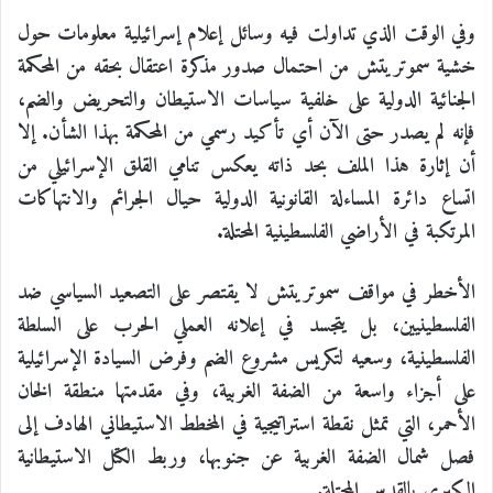
وفي الوقت الذي تداولت فيه وسائل إعلام إسرائيلية معلومات حول
خشية سموتريتش من احتمال صدور مذكرة اعتقال بحقه من المحكمة
الجنائية الدولية على خلفية سياسات الاستيطان والتحريض والضم،
فإنه لم يصدر حتى الآن أي تأكيد رسمي من المحكمة بهذا الشأن. إلا
أن إثارة هذا الملف بحد ذاته يعكس تنامي القلق الإسرائيلي من
اتساع دائرة المساءلة القانونية الدولية حيال الجرائم والانتهاكات
المرتكبة في الأراضي الفلسطينية المحتلة.
الأخطر في مواقف سموتريتش لا يقتصر على التصعيد السياسي ضد
الفلسطينيين، بل يتجسد في إعلانه العملي الحرب على السلطة
الفلسطينية، وسعيه لتكريس مشروع الضم وفرض السيادة الإسرائيلية
على أجزاء واسعة من الضفة الغربية، وفي مقدمتها منطقة الخان
الأحمر، التي تمثل نقطة استراتيجية في المخطط الاستيطاني الهادف إلى
فصل شمال الضفة الغربية عن جنوبها، وربط الكتل الاستيطانية
الكبرى بالقدس المحتلة.