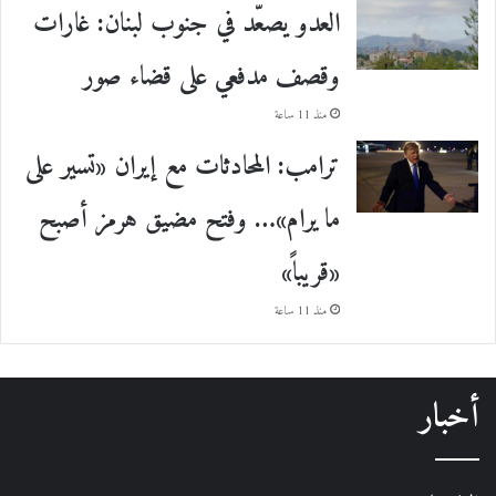
العدو يصعّد في جنوب لبنان: غارات
وقصف مدفعي على قضاء صور
منذ 11 ساعة
ترامب: المحادثات مع إيران «تسير على
ما يرام»… وفتح مضيق هرمز أصبح
«قريباً»
منذ 11 ساعة
أخبار