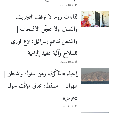
منذ 10 ساعات
لقاءات روما لا توقف التجريف
والنسف ولا تعجّل الانسحاب |
واشنطن تدعم إسرائيل: نزع فوري
للسلاح وآلية تنفيذ إلزامية
منذ 10 ساعات
إحياء «المذكّرة» رهن سلوك واشنطن |
طهران – مسقط: اتفاق مؤقّت حول
«هرمز»
منذ 11 ساعة