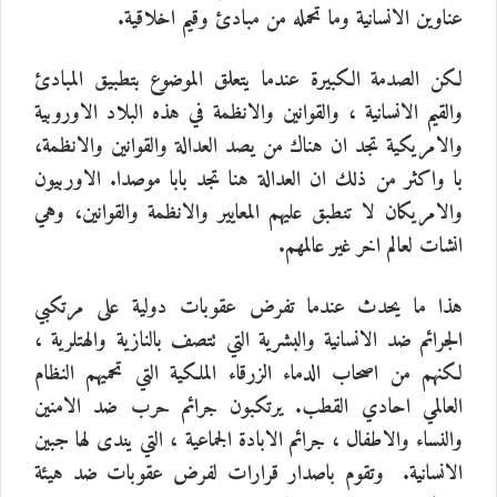
عناوين الانسانية وما تحمله من مبادئ وقيم اخلاقية.
لكن الصدمة الكبيرة عندما يتعلق الموضوع بتطبيق المبادئ
والقيم الانسانية ، والقوانين والانظمة في هذه البلاد الاوروبية
والامريكية تجد ان هناك من يصد العدالة والقوانين والانظمة،
با واكثر من ذلك ان العدالة هنا تجد بابا موصدا. الاوربيون
والامريكان لا تنطبق عليهم المعايير والانظمة والقوانين، وهي
انشات لعالم اخر غير عالمهم.
هذا ما يحدث عندما تفرض عقوبات دولية على مرتكبي
الجرائم ضد الانسانية والبشرية التي تتصف بالنازية والهتلرية ،
لكنهم من اصحاب الدماء الزرقاء الملكية التي تحميهم النظام
العالمي احادي القطب. يرتكبون جرائم حرب ضد الامنين
والنساء والاطفال ، جرائم الابادة الجماعية ، التي يندى لها جبين
الانسانية. وتقوم باصدار قرارات لفرض عقوبات ضد هيئة