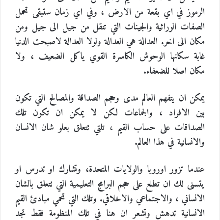
الرموز في اي بقعة من الارض ، وفي اي زمان ستبقى تحمل
الصفات الوراثية والجينات التي تنقل من جيل الى جيل ومن
مكان الى اخر. العدالة هي العدالة ولولا العدالة لاصبحت الدنيا
غابة سكانها الوحوش الكاسرة القوي ياكل الضعيف ، ولا
مكان اصلا للضعفاء.
يمكن ان يتفهم العالم مدى وحجم الصداقة والمصالح التي تكون
بين الافراد ، والجماعات لكن لا يمكن ان تكون تلك
الصداقات على حساب القيم ، تلتي تتعلق بعلو شان الانسان
والانسانية في هذا العالم.
عندما تزور اوروبا والولايات المتحدة، وتشارك او تدرس او
يتسنى لك ان تطلع على حجم البرامج التعليمية التي تتعلق بالشان
الانساني ، والاجتماعي والاخلاقي. وتلك التي تحمي مبادئ القيم
الانسانية تدهش وتشعر ان هنا في تلك المنظومة فقط تجد