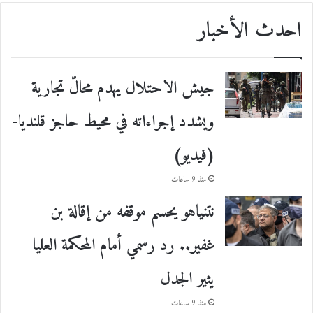
احدث الأخبار
جيش الاحتلال يهدم محالّ تجارية
ويشدد إجراءاته في محيط حاجز قلنديا-
(فيديو)
منذ 9 ساعات
نتنياهو يحسم موقفه من إقالة بن
غفير.. رد رسمي أمام المحكمة العليا
يثير الجدل
منذ 9 ساعات