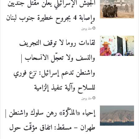
الجيش الإسرائيلي يعلن مقتل جنديين
وإصابة 4 بجروح خطيرة جنوب لبنان
منذ يومين
لقاءات روما لا توقف التجريف
والنسف ولا تعجّل الانسحاب |
واشنطن تدعم إسرائيل: نزع فوري
للسلاح وآلية تنفيذ إلزامية
منذ يومين
إحياء «المذكّرة» رهن سلوك واشنطن |
طهران – مسقط: اتفاق مؤقّت حول