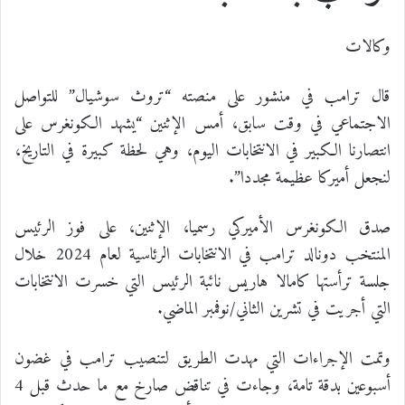
وكالات
قال ترامب في منشور على منصته “تروث سوشيال” للتواصل
الاجتماعي في وقت سابق، أمس الإثنين “يشهد الكونغرس على
انتصارنا الكبير في الانتخابات اليوم، وهي لحظة كبيرة في التاريخ،
لنجعل أميركا عظيمة مجددا”.
صدق الكونغرس الأميركي رسميا، الإثنين، على فوز الرئيس
المنتخب دونالد ترامب في الانتخابات الرئاسية لعام 2024 خلال
جلسة ترأستها كامالا هاريس نائبة الرئيس التي خسرت الانتخابات
التي أجريت في تشرين الثاني/نوفمبر الماضي.
وتمت الإجراءات التي مهدت الطريق لتنصيب ترامب في غضون
أسبوعين بدقة تامة، وجاءت في تناقض صارخ مع ما حدث قبل 4