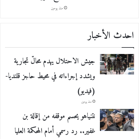
منذ يومين
احدث الأخبار
جيش الاحتلال يهدم محالّ تجارية
ويشدد إجراءاته في محيط حاجز قلنديا-
(فيديو)
منذ يومين
نتنياهو يحسم موقفه من إقالة بن
غفير.. رد رسمي أمام المحكمة العليا