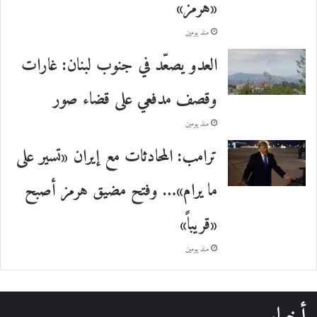
«هرمز»
منذ يومين
العدو يصعّد في جنوب لبنان: غارات
وقصف مدفعي على قضاء صور
منذ يومين
ترامب: المحادثات مع إيران «تسير على
ما يرام»… وفتح مضيق هرمز أصبح
«قريباً»
منذ يومين