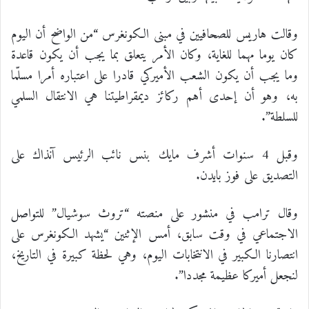
وقالت هاريس للصحافيين في مبنى الكونغرس “من الواضح أن اليوم
كان يوما مهما للغاية، وكان الأمر يتعلق بما يجب أن يكون قاعدة
وما يجب أن يكون الشعب الأميركي قادرا على اعتباره أمرا مسلّما
به، وهو أن إحدى أهم ركائز ديمقراطيتنا هي الانتقال السلمي
للسلطة”.
وقبل 4 سنوات أشرف مايك بنس نائب الرئيس آنذاك على
التصديق على فوز بايدن.
وقال ترامب في منشور على منصته “تروث سوشيال” للتواصل
الاجتماعي في وقت سابق، أمس الإثنين “يشهد الكونغرس على
انتصارنا الكبير في الانتخابات اليوم، وهي لحظة كبيرة في التاريخ،
لنجعل أميركا عظيمة مجددا”.