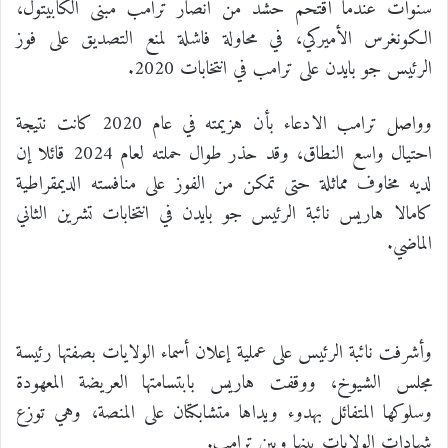
سنوات عندما اقتحم حشد من أنصار ترامب مبنى الكابيتول،
الكونغرس الأميركي، في محاولة فاشلة لمنع التصديق على فوز
الرئيس جو بايدن على ترامب في انتخابات 2020.
وواصل ترامب الادعاء بأن هزيمته في عام 2020 كانت نتيجة
احتيال واسع النطاق، وقد حذر طوال حملته لعام 2024 قائلا إن
لديه مخاوف مماثلة حتى تمكن من الفوز على منافسته الديمقراطية
كامالا هاريس نائبة الرئيس جو بايدن في انتخابات تشرين الثاني
الماضي.
وأشرفت نائبة الرئيس على عملية إعلان أسماء الولايات بصفتها رئيسة
مجلس الشيوخ، ووقفت هاريس بابتسامتها العريضة المعهودة
وسلوكها المتفائل بهدوء ويداها متشابكتان على المنصة، وهي توزع
شهادات الولايات بينها وبين ترامب.