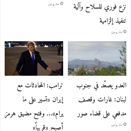
نزع فوري للسلاح وآلية
منذ يومين
تنفيذ إلزامية
منذ يومين
ترامب: المحادثات مع
العدو يصعّد في جنوب
إيران «تسير على ما
لبنان: غارات وقصف
يرام»… وفتح مضيق هرمز
مدفعي على قضاء صور
أصبح «قريباً»
منذ يومين