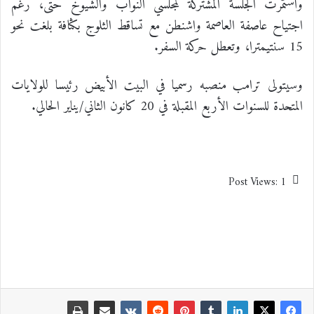
واستمرت الجلسة المشتركة لمجلسي النواب والشيوخ حتى، رغم
اجتياح عاصفة العاصمة واشنطن مع تساقط الثلوج بكثافة بلغت نحو
15 سنتيمترا، وتعطل حركة السفر.
وسيتولى ترامب منصبه رسميا في البيت الأبيض رئيسا للولايات
المتحدة للسنوات الأربع المقبلة في 20 كانون الثاني/يناير الحالي.
Post Views:
1