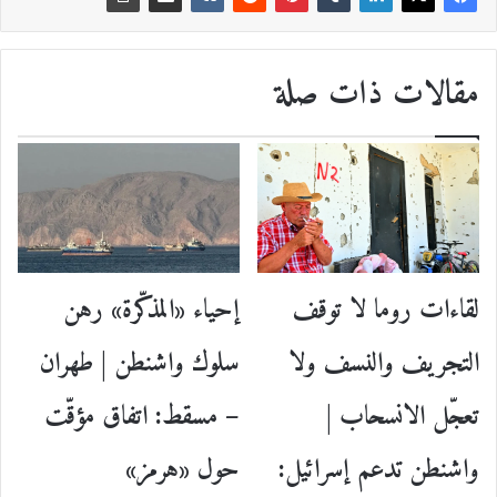
مقالات ذات صلة
إحياء «المذكّرة» رهن
لقاءات روما لا توقف
سلوك واشنطن | طهران
التجريف والنسف ولا
– مسقط: اتفاق مؤقّت
تعجّل الانسحاب |
حول «هرمز»
واشنطن تدعم إسرائيل: