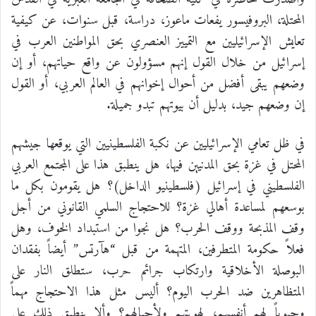
المحتلة، البروفيسور يفعات ماعوز، دراسة، قبل سنوات، عن كيفية
تعايش الإسرائيليين مع التمييز العنصري بحق المواطنين العرب في
إسرائيل من خلال القول إنهم مسؤولون عن واقع حياتهم، أو إن
وضعهم يبقى أفضل من أحوال إخوانهم في العالم العربي، أو القول
إن وضعهم جيد، بدليل أن بيوتهم تبدو جميلة.
في ظل تعامي الإسرائيليين عن نكبة الفلسطينيين التي يوقعها جيشهم
المحتل في غزة بحق المدنيين فيها، هل ينطبق هذا على المجتمع العربي
الفلسطيني في إسرائيل (فلسطينيو الداخل)؟ هل يقومون بكل ما
بوسعهم لمساعدة أهالي غزة؟ للاحتجاج السلمي القانوني من أجل
وقف المذبحة ووقف الحرب؟ هل نجوا من استبداد الخوف، وهل
فعلاً حكومة المتطرفين، المتهمة من قبل “هآرتس” أيضاً بفقدان
البوصلة الأخلاقية وارتكاب جرائم حرب، ستطلق النار على
المتظاهرين ضد الحرب اليوم؟ أليس مثل هذا الاحتجاج مهماً
وحيوياً لهم أنفسهم، لهويتهم ولأجيالهم؟ وألا ينطبق ذلك على