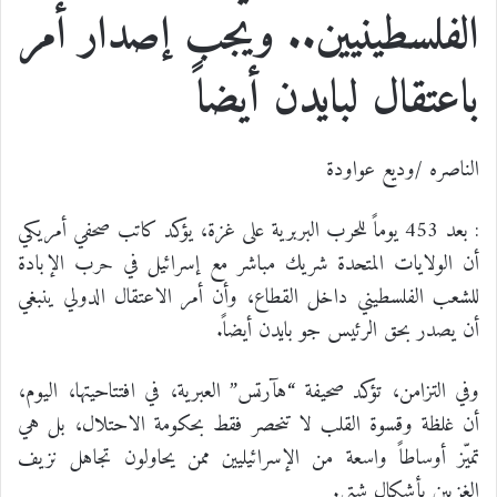
الفلسطينيين.. ويجب إصدار أمر
باعتقال لبايدن أيضاً
الناصره /وديع عواودة
: بعد 453 يوماً للحرب البربرية على غزة، يؤكد كاتب صحفي أمريكي
أن الولايات المتحدة شريك مباشر مع إسرائيل في حرب الإبادة
للشعب الفلسطيني داخل القطاع، وأن أمر الاعتقال الدولي ينبغي
أن يصدر بحق الرئيس جو بايدن أيضاً.
وفي التزامن، تؤكد صحيفة “هآرتس” العبرية، في افتتاحيتها، اليوم،
أن غلظة وقسوة القلب لا تنحصر فقط بحكومة الاحتلال، بل هي
تميّز أوساطاً واسعة من الإسرائيليين ممن يحاولون تجاهل نزيف
الغزيين بأشكال شتى.