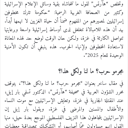
وتخلص “هآرتس” لقول ما تتحاشاه بقية وسائل الإعلام الإسرائيلية
وكثير من الصحافة الغربية الرسمية: “حكومة تترك مخطوفين
إسرائيليين لمصيرهم من المفهوم ضمناً أن حياة الغزيين لا تهمها أبداً.
بيد أن هذه اللامبالاة تتغلغل لدى أوساط إسرائيلية واسعة وبرعايتها
تتواصل الكارثة في غزة، ولكن حان الوقت لوضع حد لهذه المعاناة
لاستعادة المخطوفين ولإنهاء الحرب. هذه ينبغي أن تكون الأمنية
الوحيدة للعام 2025”.
مجرمو حرب؟ ما لنا ولكل هذا؟
في مقال ساخر بعنوان “مجرمو حرب؟ ما لنا ولكل هذا؟”، يتوقف
محرر الشؤون العربية في صحيفة “هآرتس”، الدكتور تسفي بار إيل،
عند المقتلة الجارية في غزة، وتعايش الإسرائيليين مع موت النساء
والأطفال والمسنين والمرضى في غزة. ويقول بار إيل إن
الإسرائيليين يتجاهلون هذا النزيف الفلسطيني الموجع بعدة حيل، منها
القول إنهم مسؤولون عمّا أصابهم، أو التشكيك بمصداقية معطيات