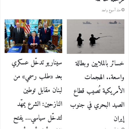
منذ أسبوع واحد
سيناريو تدخّل عسكري
خسائر بالملايين وبطالة
بعد «طلب رسمي» من
واسعة.. الهجمات
لبنان مقابل توطين
الأمريكية تُصيب قطاع
النازحين: الشرع يمهّد
الصيد البحري في جنوب
لتدخّل سياسي… يفتح
إيران