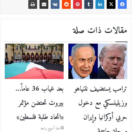
مقالات ذات صلة
ترامب يستضيف نتنياهو
بعد غياب 36 عاماً…
وزيلينسكي مع دخول
بيروت تحتضن مؤتمر
حربي أوكرانيا وإيران
«اتحاد طلبة فلسطين»
مرحلة حاسمة
منذ أسبوع واحد