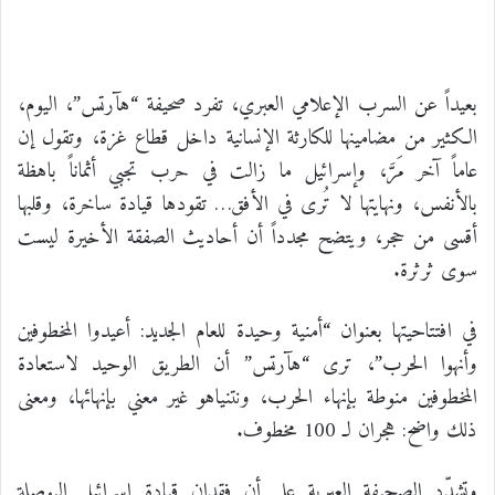
بعيداً عن السرب الإعلامي العبري، تفرد صحيفة “هآرتس”، اليوم،
الكثير من مضامينها للكارثة الإنسانية داخل قطاع غزة، وتقول إن
عاماً آخر مَرَّ، وإسرائيل ما زالت في حرب تجبي أثماناً باهظة
بالأنفس، ونهايتها لا تُرى في الأفق… تقودها قيادة ساخرة، وقلبها
أقسى من حجر، ويتضح مجدداً أن أحاديث الصفقة الأخيرة ليست
سوى ثرثرة.
في افتتاحيتها بعنوان “أمنية وحيدة للعام الجديد: أعيدوا المخطوفين
وأنهوا الحرب”، ترى “هآرتس” أن الطريق الوحيد لاستعادة
المخطوفين منوطة بإنهاء الحرب، ونتنياهو غير معني بإنهائها، ومعنى
ذلك واضح: هجران لـ 100 مخطوف.
وتشدّد الصحيفة العبرية على أن فقدان قيادة إسرائيل البوصلة