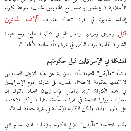
الأخلاقية لا يتلخص بالتعامل مع المخطوفين فحسب، منوهة لكارثة
آلاف المدنيين
إنسانية خطيرة في غزة: “هناك عشرات
قتلى
وجرحى ومرضى ودمار تام في شمال القطاع، ومع عودة
الشتوية القاسية يموت الناس في غزة برداً، خاصة الأطفال”.
المشكلة في الإسرائيليين قبل حكومتهم
وتتنبّه “هآرتس” للحقيقة بأن المسؤولية عن هذا النزيف الفلسطيني
لا تتحملها حكومة الاحتلال فحسب، بل يشارك عموم الإسرائيليين
في هذه الكارثة: “ربما يواصل الإسرائيليون العناد بالقول إن
معطيات وزارة الصحة في غزة مضخّمة، مثلما لا يمكن الاعتماد
على تقارير دولية، ولكن الكارثة الإنسانية في غزة حقيقة ناجزة”.
وتشير افتتاحية “هآرتس” لملامح الكارثة بالإشارة لمدن الخيام التي