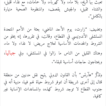
تعبث بها الريح، بلا ماء، ولا كهرباء، ولا حمامات، مع غذاء قليل،
والشتاء ثقيل، والجيش يقصف، والمنظومة الصحية منهارة
بالكامل”.
وتضيف: “زارت، يوم الأحد الماضي، بعثة من الأمم المتحدة
المستشفى الأندونيسي في القطاع، وقالت، في تقريرها، إنه يخلو من
الشروط والخدمات الأساسية لعلاج مريض: لا غذاء ولا ماء.
جباليا
وهناك القليل من الناس ما زالوا في المستشفى، وفي
،
ويحتاجون حاجات أساسية للبقاء”.
وتذكّر “هآرتس” بأن القانون الدولي يتيح نقل مدنيين من منطقة
قتال إلى أخرى شريطة أن تتوفر شروط حياة لهم فيها، منبهة أنه في
جنوب القطاع لا توجد شروط كهذه، والمساعدات الإنسانية غير
كافية.