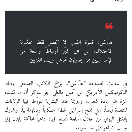
هآرتس: قسوة القلب لا تنحصر فقط بحكومة
الاحتلال، بل هي تميّز أوساطاً واسعة من
الإسرائيليين ممن يحاولون تجاهل نزيف الغزيين
في حديث لصحيفة “هآرتس”، يوضح الكاتب الصحفي وفنان
الكوميكس الأمريكي من أصل مالطي جو ساكو أن ما تشهده
غزة هو إبادة شعب، وجريمة ضد البشرية تتورّط فيها الولايات
المتحدة أيضاً، التي تمنح إسرائيل غطاءً عسكرياً ودبلوماسياً، وتشارك
بالقتل اليومي من خلال أسلحة تُصنع فيها، داعياً لمحاكمة بايدن إلى
جانب نتنياهو على حد سواء.