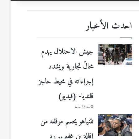
احدث الأخبار
جيش الاحتلال يهدم
محالّ تجارية ويشدد
إجراءاته في محيط حاجز
قلنديا- (فيديو)
منذ 22 ساعة
نتنياهو يحسم موقفه من
إقالة بن غفير.. رد