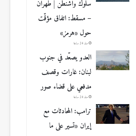
سلوك واشنطن | طهران
– مسقط: اتفاق مؤقّت
حول «هرمز»
منذ 24 ساعة
العدو يصعّد في جنوب
لبنان: غارات وقصف
مدفعي على قضاء صور
منذ 24 ساعة
ترامب: المحادثات مع
إيران «تسير على ما