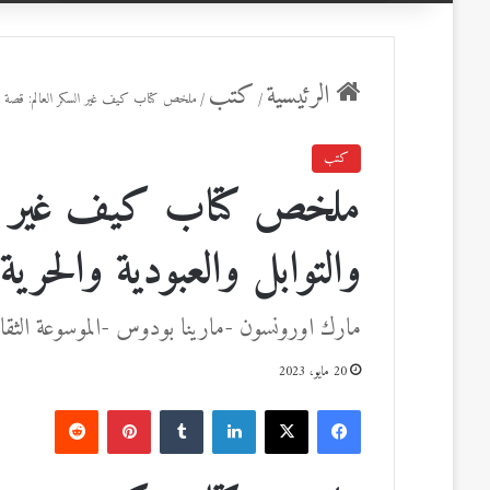
عن
الرئيسية
كتب
/
/
ملخص كتاب كيف غير السكر العالم: قصة السح
كتب
ملخص كتاب كيف غير السك
والتوابل والعبودية والحرية 
مارك اورونسون -مارينا بودوس -الموسوعة الثقافي
20 مايو، 2023
ف
ل
ب
ي
X
ي
T
ي
R