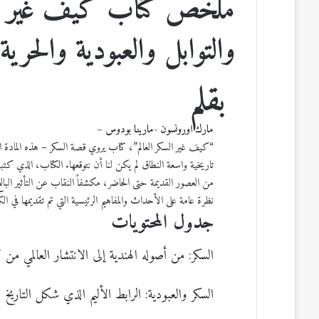
ملخص كتاب كيف غير السك
س
ن
u
ن
e
والتوابل والعبودية والحرية 
ب
ك
m
ت
d
بقلم
و
د
b
ي
d
مارك اورونسون -مارينا بودوس –
ك
إ
l
ر
i
“كيف غير السكر العالم”، كتاب يروي قصة السكر – هذه المادة ا
ن
r
ي
t
تاريخية واسعة النطاق لم يكن لنا أن نتوقعها. الكتاب، الذي كتب
من العصور القديمة حتى الحاضر، مكشفاً النقاب عن التأثير الب
س
نظرة عامة على الأحداث والمفاهيم الرئيسية التي تم تقديمها في ال
جدول المحتويات
ت
السكر: من أصوله الهندية إلى الانتشار العالمي من
السكر والعبودية: الرابط الأليم الذي شكل التاريخ