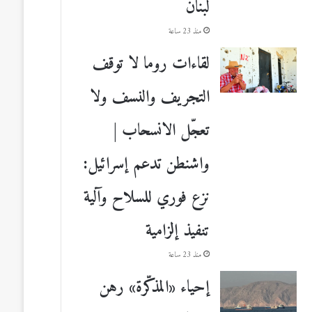
لبنان
منذ 23 ساعة
لقاءات روما لا توقف
التجريف والنسف ولا
تعجّل الانسحاب |
واشنطن تدعم إسرائيل:
نزع فوري للسلاح وآلية
تنفيذ إلزامية
منذ 23 ساعة
إحياء «المذكّرة» رهن