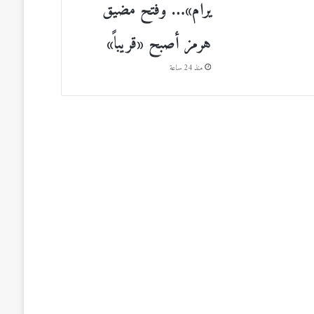
يرام»… وفتح مضيق
هرمز أصبح «قريباً»
منذ 24 ساعة