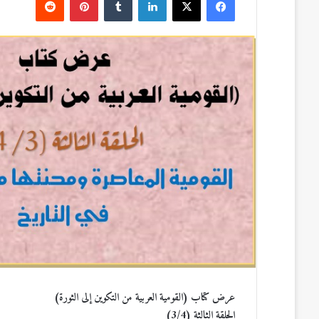
ف
ل
ب
ي
X
ي
T
ي
R
س
ن
u
ن
e
ب
ك
m
ت
d
و
د
b
ي
d
ك
إ
l
ر
i
ن
r
ي
t
س
ت
عرض كتاب (القومية العربية من التكوين إلى الثورة)
الحلقة الثالثة (3/4)