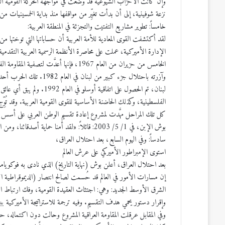
وإن كانت الأحزاب الشيوعية قد وُضعت في مواجهة الحركة القومية العربي
نزعة شوفينية، إلى أن بدأت تغيِّر من مواقفها منذ بداية الخمسينيات من
خامساً: تطوير مشاريع التفتيت والتجزئة في المنطقة العربية:
لقد أكتشفت القوى المعادية للأمة العربية أن حساباتها التي توختها 
الإدارة الأميركية، عملت على محاصرة الأنظمة الرسمية العربية التق
وآزرته باحتلال جزء كبير م
لبنان، تم الحصول على اتفاقي
الفلسطينية، وكذلك الحاضنة الأساسية للقوى القومية العربية. وقد تُوِّج الم
كل تلك المراحل مهَّدت لمشروع إعادة تقسيم الوطن العربي على أسس
بوش الإبن، في 1/ 5/ 2003: قائلاً: «لقد أمنا حماية أصدقائنا، ومن العراق سنعيد رسم خارطة المنطقة».
سادساً: وفي اليوم السابع، بعد احتلال العراق،
استوى الإمبراطور الأميركي على عرش العالم
إن مسارات الأمور في العالم قد حُسمت لصالح انتصار (الديموقراطية ال
الشرق الأوسط الجديد: وهي: اجتثاث العقيدة القومية، وفك ارتباط ال
وإقرار دستور يحمي هدف التقسيم. وفيه ترجمة للاستراتيجة الأميركية ب