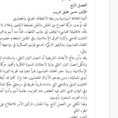
الفصـل الرابع
المؤلف حسن خليل غريب
أممية الخلافة السياسية ومرحلة الانحطاط المعرفي والحضاري
بالله، «الخليفة العباسي» الموقف إلى جانب الفقهاء، ظنَّاً منه أنهم ي
التفتت المذهبي وكثرة الفرق الإسلامية. وفي المقابل استخدم خصومهم 
الخلفاء العباسيون بـ«الرقيق التركي» لتدعيم قوتهم العسكرية في مواجه
نهائي.
وقد دلَّت نتائج الأبحاث التاريخية أن انتصار التيار النقلي، واستقدام ا
وشكَّل انتصار التيار النقلي بداية لاجتثاث المسيرة الفكرية وتجميد حرك
الإسلامية. وبهذا حفر الخلفاء العباسيون قبراً دفنوا فيه تجربة الثورة 
أيدي المماليك، ومن بعدهم الأتراك العثمانيين. هذا وإن كانوا قد أوق
التفتيت الديني والمذهبي التي سادت قروناً طويلة في مرحلتيْ حكم الممال
وفي الوقت الذي انتشر فيه التخلف عند العرب، خاصة أنهم وأدوا أهم ت
وأده العرب المسلمون بأيديهم.
ولهذا نكتفي من الفصل الرابع بهذا المقدار، تاركين الأمر للاطلاع على 
الجزء الثاني
الفصل الخامس