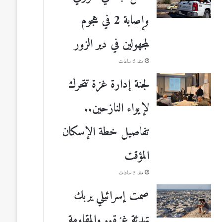
وإصابة 2 في هجوم
لمجهولين في دير الزور
منذ 5 ساعات
لجنة إدارة غزة تتحرك
لإيواء النازحين..
تفاصيل خطة الإسكان
المؤقت
منذ 5 ساعات
صمت إسرائيلي يربك
تهدئة غزة.. والمقاومة