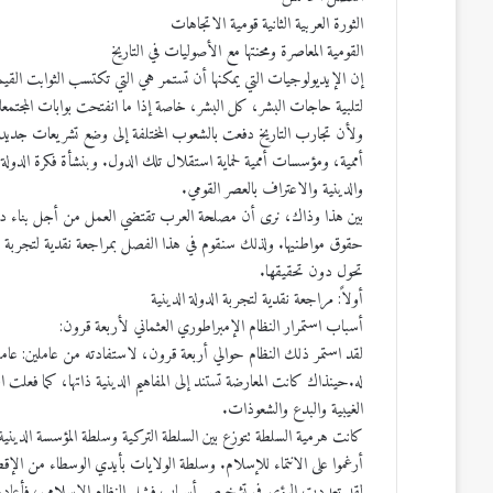
الثورة العربية الثانية قومية الاتجاهات
القومية المعاصرة ومحنتها مع الأصوليات في التاريخ
إن الإيديولوجيات التي يمكنها أن تستمر هي التي تكتسب الثوابت القيمي
لتلبية حاجات البشر، كل البشر، خاصة إذا ما انفتحت بوابات المجتمع
ولأن تجارب التاريخ دفعت بالشعوب المختلفة إلى وضع تشريعات جديدة 
أممية، ومؤسسات أممية لحماية استقلال تلك الدول. وبنشأة فكرة الدولة 
والدينية والاعتراف بالعصر القومي.
بين هذا وذاك، نرى أن مصلحة العرب تقتضي العمل من أجل بناء دولة ع
حقوق مواطنيها. ولذلك سنقوم في هذا الفصل بمراجعة نقدية لتجربة الدول
تحول دون تحقيقها.
أولاً: مراجعة نقدية لتجربة الدولة الدينية
أسباب استمرار النظام الإمبراطوري العثماني لأربعة قرون:
لقد استمر ذلك النظام حوالي أربعة قرون، لاستفادته من عاملين: عامل
له.حينذاك كانت المعارضة تستند إلى المفاهيم الدينية ذاتها، كما فعلت ال
الغيبية والبدع والشعوذات.
كانت هرمية السلطة تتوزع بين السلطة التركية وسلطة المؤسسة الدينية بي
أرغموا على الانتماء للإسلام. وسلطة الولايات بأيدي الوسطاء من الإقطا
لقد تعددت الرؤى في تشخيص أسباب فشل النظام الإسلامي، فأعادها،