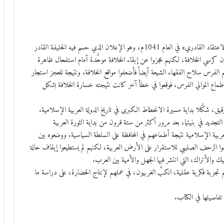
لقد تُوِّجت حركة الصراع بين العقل والنقل لمصلحة النقليين بإعلان «الاعتقاد القادري» في العام 1041م، وهو الإعلان الذي حسم فيه الخليفة القادر
دعمون كرسي الخلافة، لكنهم عجزوا عن إبقاء الخلافة موحَّدة أمام استفحال ظاهرة
الفرس سلاح الفقهاء الشيعة أيضاً فأضعفوا مواقع الخلافة. ونتيجة للعجز استجار
ة أطماع الموالي الفرس، فوقعوا في خطأ آخر كانت نتيجته خسارة الخلافة بشكل
لرقيق، شكَّلا بداية مسيرة الانحطاط الكبرى في تاريخ الدولة العربية الإسلامية.
ة التجديد في بنيتها، بعد مرور أكثر من ستة قرون من بداية الثورة العربية
العربية الإسلامية نتيجة أطماعهم في المحافظة على السلطة السياسية. ووضعوه بين
فوا الزحف الصليبي للاستقرار على الأرض العربية، لكنهم لم يستطيعوا إيقاف حالة
يك والأتراك، التي انتشر فيها الجهل والأمية بين العرب.
جربة فكرية عقلية، انكبَّ الغربيون، في عملهم لإنتاج الحضارة، على دراسة ما
تفاصيلها في الكتاب.