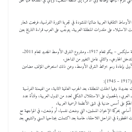
لتي تلزم أتباعها بإطاعة ولي الأمر، إلى سلطة الشعب، ويأتي في المقدمة منها حق
لأوساط الثقافية العربية ضالتها المنشودة في تجربة الثورة الفرنسية. فرفعت شعار
نت الاستيلاء على مقدرات المنطقة العربية. يتوجَّب على العرب قراءة التاريخ بعين
من أهم العوائق التي وُضعت في وجه العرب، عائقين استراتيجيين: إتفاقية سايكس – بيكو للعام 1917. ومشروع الشرق الأوسط الجديد للعام 2011.
لتدخل الخارجي. والثاني عامل التغيير من الداخل.
ية الأولى بإعادة رسم خرائط الشرق الأوسط. وعن ذلك استعرض المؤلف مضامين
:
دة: وفيها انتقلت المنطقة، بعد الحرب العالمية الثانية، من الهيمنة الفرنسية
عيد العربي، بالحصول على الاستقلال الشكلي لعدد من الدول العربية، ونشأة عدد
لحكم على أسس مدنية في شتى الأنظمة الرسمية العربية.
أساسي بحركة الإخوان المسلمين، التي وضعت نفسها، أو وُضعت، في المواجهة مع
ت الخطورة في المراحل اللاحقة، خاصة بعد اكتملت بجناحيها السني والشيعي بعد