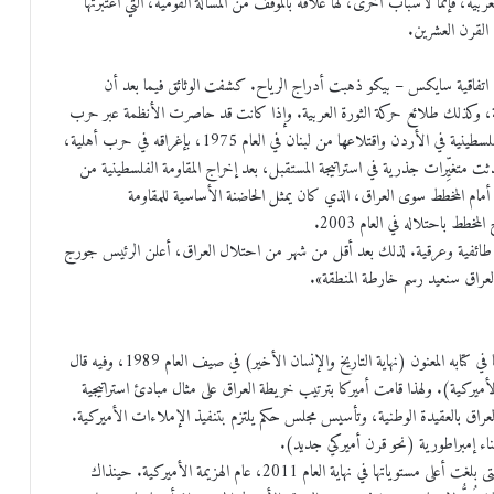
ة، فإنما لأسباب أخرى، لها علاقة بالموقف من المسألة القومية، التي اعتبرتها
 القرن العشرين.
من اتفاقية سايكس – بيكو ذهبت أدراج الرياح. كشفت الوثائق فيما بعد أن
دمية، وكذلك طلائع حركة الثورة العربية. وإذا كانت قد حاصرت الأنظمة عبر حرب
الخامس من حزيران من العام 1967، فإنها أعدَّت لتصفية المقاومة الفلسطينية في الأردن واقتلاعها من لبنان في العام 1975، بإغراقه في حرب أهلية،
ن لبنان في العام 1982. تلك الحرب أحدثت متغيِّرات جذرية في استراتيجة المستقبل، بعد إخراج المقاومة الفلسطينية من
ة أوسلو في العام 1992. ولم يبق أي عائق أمام المخطط سوى العراق، الذي كان يمثل الحاضنة الأساسية للمقاومة
خطط باحتلاله في العام 2003.
 طائفية وعرقية. لذلك بعد أقل من شهر من احتلال العراق، أعلن الرئيس جورج
بعد احتلال العراق، أعلن بوش (نهاية التاريخ) الذي نادى به فوكوياما في كتابه المعنون (نهاية التاريخ والإنسان الأخير) في صيف العام 1989، وفيه قال
أميركية). ولهذا قامت أميركا بترتيب خريطة العراق على مثال مبادئ استراتيجية
عراق بالعقيدة الوطنية، وتأسيس مجلس حكم يلتزم بتنفيذ الإملاءات الأميركية.
بناء إمبراطورية (نحو قرن أميركي جديد).
وفي المقابل عرقلت المقاومة العراقية المشروع وحالت دون اكتماله، حتى بلغت أعلى مستوياتها في نهاية العام 2011، عام الهزيمة الأميركية. حينذاك