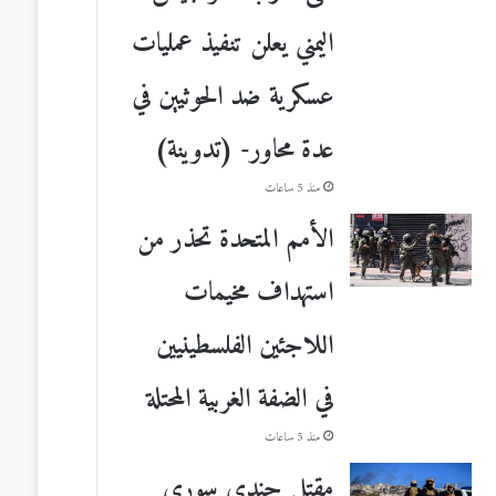
اليمني يعلن تنفيذ عمليات
عسكرية ضد الحوثيين في
عدة محاور- (تدوينة)
منذ 5 ساعات
الأمم المتحدة تحذر من
استهداف مخيمات
اللاجئين الفلسطينيين
في الضفة الغربية المحتلة
منذ 5 ساعات
مقتل جندي سوري