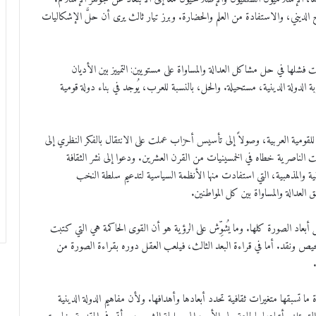
الديني، والاستفادة من العلم والحضارة. وبرز تيار ثالث يرى أن حلَّ الإشكاليات
شلها في حل مشاكل العدالة والمساواة على مستويين: التمييز بين الأديان
الدولة الدينية، مستحيلة. والحل، بالنسبة للعرب، يُوجد في بناء دولة قومية
لقومية العربية، وصولاً إلى تأسيس أحزاب عملت على الانتقال بالفكر النظري إلى
 الناصرية خطاه في الخمسينيات من القرن العشرين. ودعوا إلى نشر الثقافة
دينية والمذهبية، التي استفادت منها الأنظمة السياسية لتدعيم سلطة النخب
لعدالة والمساواة بين كل المواطنين.
عاد الصورة كلها. وما يُشوِّش على الرؤية هو أن القوى الحاكمة هي التي كتبت
محيص ونقد. أما في قراءة البعد الثالث، فيلعب العقل دوره بقراءة الصورة من
ة ما تسبقها متغيرات ثقافية تحدد أبعادها وأهدافها. ولأن مفاهيم الدولة الدينية