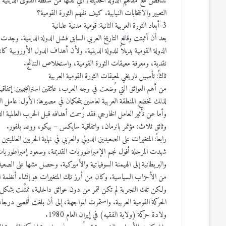
تتناقض مع مفاهيم الدولة الحديثة؛ أي نقلها من سلطة الفتوى الدينية ا
التعبير والانتخابات النيابية. كيف نفهم الثورة القومية؟
3-أبعاد الثورة العربية الثانية: قومية مدنية علمانية
بعد أن أثبتت وقائع التاريخ العربي السابق فشل الدولة الدينية. وجدت ا
الدولة القومية بديلاً للدولة الدينية. ولأن أهداف الدول الأوروبية كا
نقدية، ومعرفة معيقات الثورة القومية، واستخلاص النتائج.
ثالثاً: تأصيل تاريخي لمعيقات الثورة القومية العربية
لذلك تخضع المنطقة العربية لعاملين يتحكمان في مصيرها: الأول: عامل ا
وأما عن تأثير العامل الخارجي فقد رُسمت أهدافه قبل الحرب العالم
وثائق ثلاث: مؤتمر بانرمان، واتفاقية سايكس – بيكو، ووعد بلفور.
رابعاً: المتغيرات على الصعيدين الدولي والعربي في نهاية الحربين العالميتين (1917 – 1945)
شهدت المرحلة أفول نجم الإمبراطوريات القديمة، وصعود إمبراطوريات جدي
والبريطانية إلى الهيمنة السوفياتية والأميركية. وحصل مثلها على الص
من الأحزاب السياسية. وكان من أبرز تلك المتغيرات هو إنشاء أنظمة ا
ولكن تلك التجربة لم تكن لتمر من دون عوائق داخلية، تمثَّلت بشكل 
الحركة القومية العربية. واستمرت المواجهة، إلى أن بلغت أقصى درجا
ولادة حركة (ولاية الفقيه) في إيران العام 1980.