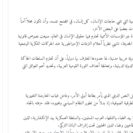
ة التي تلبي حاجات الإنسان، كل إنسان، في المجتمع نفسه. وأن تكون محلاً آمناً
ات بعضها على البعض الآخر.
عبر المؤسسات الأممية تحترم فيها حقوق الإنسان في العالم. صيغت نصوص قانونية
الحديثة، تنتهي نظرياً أحلام النزعات الإمبراطورية عند الحركات الفكرية الوضعية
ربية مدنية، لها حدودها المعترف بها دولياً، على أن تحترم السلطات الحاكمة
ة الدينية، وبمعالجة أهداف الثورة القومية العربية، وتحديد أهم العوائق التي
 النص الديني الذي يأمر بطاعة أولي الأمر. وعامل غياب المعارضة التغييرية
طرقية الصوفية، إذ بدلاً من تطوير النظام السياسي وتغييره، فقد حرفته باتجاه
د العلماء والفقهاء العرب المسلمين. والسلطة العسكرية بيد الإنكشارية، الذين
عيين وعلماء الدين المحليين تحت إشراف الباشا التركي.
 الإسلاميون السلفيون والإصلاحيون معاً إلى الابتعاد عن جوهر الإسلام.