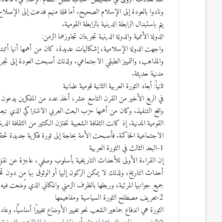
ونادوا بالعودة إلى الإسلام الصحيح. أما قلة منهم فدعت إلى الإصلاح 
يتم باستبدال الرابطة الدينية بالرابطة القومية.
الدولة الأممية والدولة الدينية تجربتان تجاوزهما الزمن:
واجهت الدولة الإسلامية، إشكاليات عديدة، كان من أهمها أنها أثبتت ف
والمذاهب، والتمييز الطبقي الاجتماعي. ولذلك أصبحت العودة إلى تجربة 
مدنية حديثة.
ثانياً: أبعاد الثورة العربية الثانية قومية علمانية
في الربع الأخير من القرن التاسع عشر، أخذ عدد من المفكرين يدعون ل
واقع التنفيذ. وكان من أهمها حزب البعث العربي الاشتراكي الذي تبعت
القومية المدنية. إذ كانت الثقافة الشعبية تختزن الكثير من الثقافة ال
الاجتماعية الحاكمة. فأصبحت الأمة بحاجة إلى ثورة فكرية جديدة تحقق ا
1-البعد الثالث في الثورة العربية
إن القراءة الأولى للأحداث التاريخية بأسلوب وصفي، عاجزة عن نقل أب
أحداث التاريخ، ولذلك لا يمكن الركون إليها أو الوثوق بها من دون ت
جميع جوانبها المرئية، وربطها بالظرف الزمني والمكاني الذي وُضعت فيه.
2-تعريف مصطلح الثورة السياسية ومفاهيمها
الثورة هي اندفاع جماهير الشعب نحو تغيير الأوضاع تغييرًا أساسيًّا. وعاد